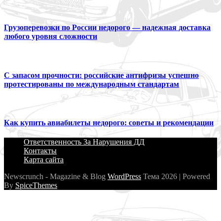
Грузоперевозки по России недорого — надежная доставка
любого уровня сложности
С запасом прочности: российские антифризы успешно
протестированы по международным стандартам
Как купить авиабилеты недорого: советы и рекомендации
Ответственность За Нарушения ДД
Контакты
Карта сайта
Newscrunch - Magazine & Blog
WordPress
Тема 2026 | Powered
By
SpiceThemes