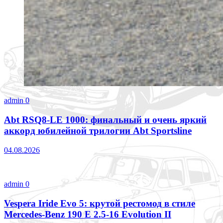
admin
0
Abt RSQ8-LE 1000: финальный и очень яркий
аккорд юбилейной трилогии Abt Sportsline
04.08.2026
admin
0
Vespera Iride Evo 5: крутой рестомод в стиле
Mercedes-Benz 190 E 2.5-16 Evolution II