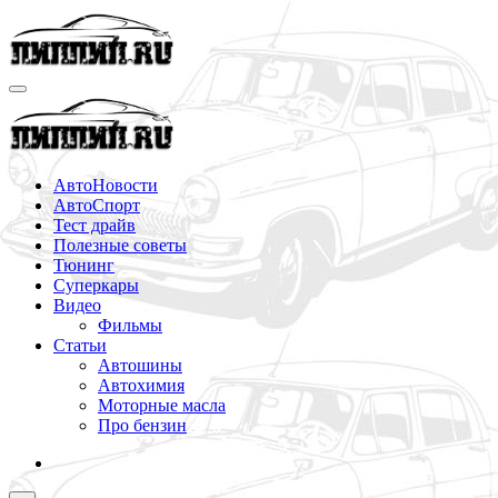
Перейти
к
содержимому
АвтоНовости
АвтоСпорт
Тест драйв
Полезные советы
Тюнинг
Суперкары
Видео
Фильмы
Статьи
Автошины
Автохимия
Моторные масла
Про бензин