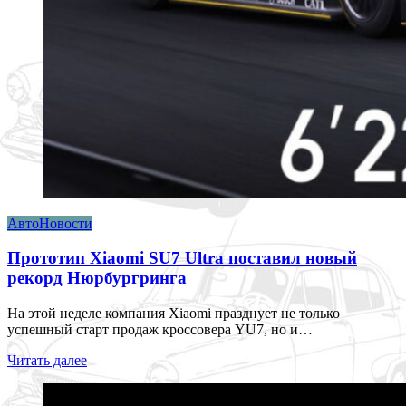
АвтоНовости
Прототип Xiaomi SU7 Ultra поставил новый
рекорд Нюрбургринга
На этой неделе компания Xiaomi празднует не только
успешный старт продаж кроссовера YU7, но и…
Читать далее