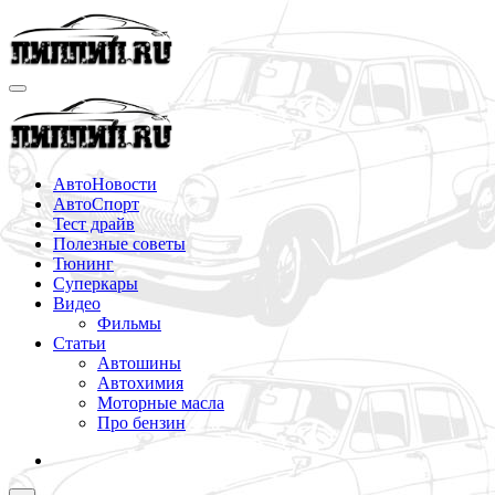
Перейти
к
содержимому
АвтоНовости
АвтоСпорт
Тест драйв
Полезные советы
Тюнинг
Суперкары
Видео
Фильмы
Статьи
Автошины
Автохимия
Моторные масла
Про бензин