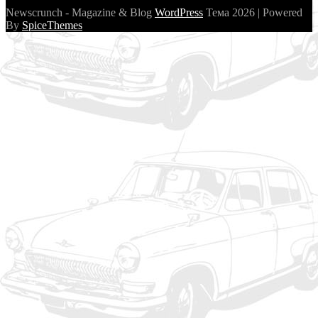
Newscrunch - Magazine & Blog
WordPress
Тема 2026 | Powered
By
SpiceThemes