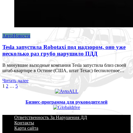
АвтоНовости
Tesla запустила Robotaxi под надзором, оно уже
несколько раз грубо нарушило ПДД
В минувшие выходные компания Tesla запустила близ своей
штаб-квартире в Остине (США, штат Техас) беспилотное…
Читать далее
Пагинация
1
2
…
5
записей
Бизнес-программа для руководителей
Ответственность За Нарушения ДД
Контакты
Карта сайта