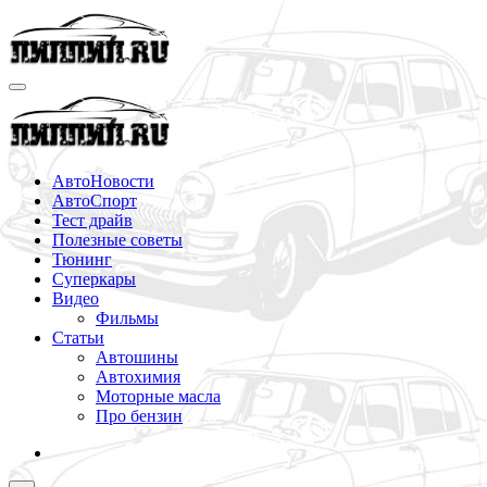
Перейти
к
содержимому
АвтоНовости
АвтоСпорт
Тест драйв
Полезные советы
Тюнинг
Суперкары
Видео
Фильмы
Статьи
Автошины
Автохимия
Моторные масла
Про бензин