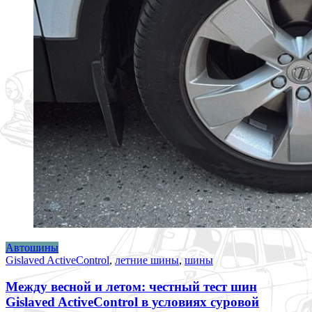
Автошины
Gislaved ActiveControl
,
летние шины
,
шины
Между весной и летом: честный тест шин
Gislaved ActiveControl в условиях суровой