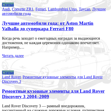
Статьи
Audi
,
Corvette ZR1
,
Ferrari
,
Lamborghini Urus
,
Taycan
,
Лучшие
автомобили года
Лучшие автомобили года: от Aston Martin
Valhalla до суперкара Ferrari F80
Когда речь заходит о ежегодных наградах за выдающиеся
достижения, не каждая церемония одинаково впечатляет.
Например,…
Читать далее
Статьи
Land Rover
,
Ремонтные кузовные элементы для Land Rover
Discovery 3
Ремонтные кузовные элементы для Land Rover
Discovery 3 2004–2009
Land Rover Discovery 3 — рамный внедорожник,
рассчитанный на сложные дорожные условия, путешествия,