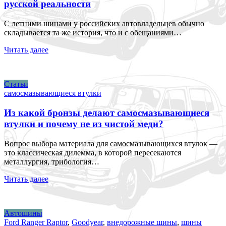
русской реальности
С летними шинами у российских автовладельцев обычно
складывается та же история, что и с обещаниями…
Читать далее
Статьи
самосмазывающиеся втулки
Из какой бронзы делают самосмазывающиеся
втулки и почему не из чистой меди?
Вопрос выбора материала для самосмазывающихся втулок —
это классическая дилемма, в которой пересекаются
металлургия, трибология…
Читать далее
Автошины
Ford Ranger Raptor
,
Goodyear
,
внедорожные шины
,
шины