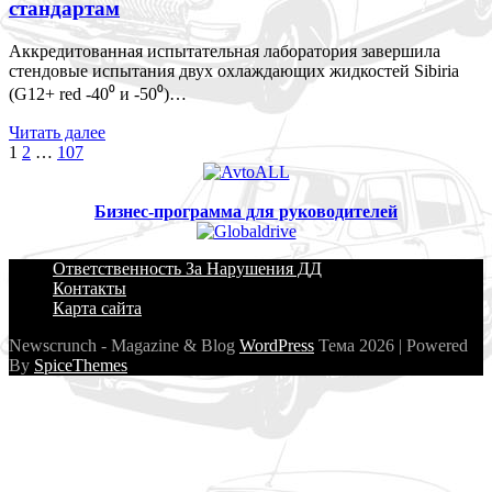
стандартам
Аккредитованная испытательная лаборатория завершила
стендовые испытания двух охлаждающих жидкостей Sibiria
(G12+ red -40⁰ и -50⁰)…
Читать далее
Пагинация
1
2
…
107
записей
Бизнес-программа для руководителей
Ответственность За Нарушения ДД
Контакты
Карта сайта
Newscrunch - Magazine & Blog
WordPress
Тема 2026 | Powered
By
SpiceThemes