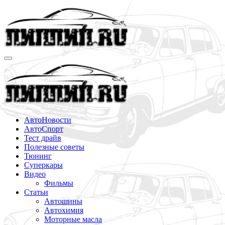
Перейти
к
содержимому
АвтоНовости
АвтоСпорт
Тест драйв
Полезные советы
Тюнинг
Суперкары
Видео
Фильмы
Статьи
Автошины
Автохимия
Моторные масла