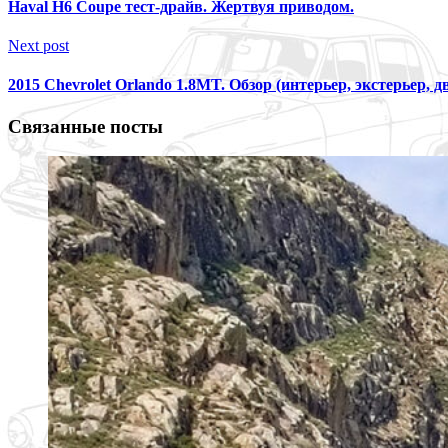
Haval H6 Coupe тест-драйв. Жертвуя приводом.
Next post
2015 Chevrolet Orlando 1.8MT. Обзор (интерьер, экстерьер, д
Связанные посты