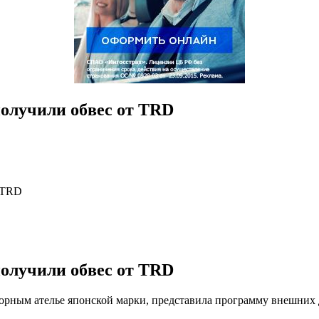
 получили обвес от TRD
т TRD
 получили обвес от TRD
орным ателье японской марки, представила программу внешних 