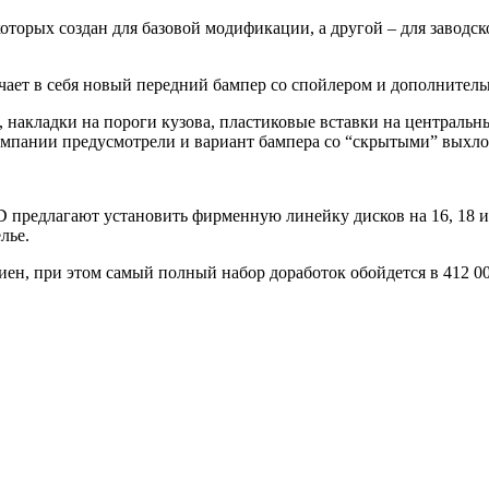
 которых создан для базовой модификации, а другой
– для заводс
ючает в себя новый передний бампер со спойлером и дополните
накладки на пороги кузова, пластиковые вставки на центральны
омпании предусмотрели и вариант бампера со “скрытыми” выхл
предлагают установить фирменную линейку дисков на 16, 18 или
лье.
иен, при этом самый полный набор доработок обойдется в 412 00