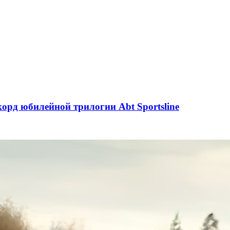
орд юбилейной трилогии Abt Sportsline