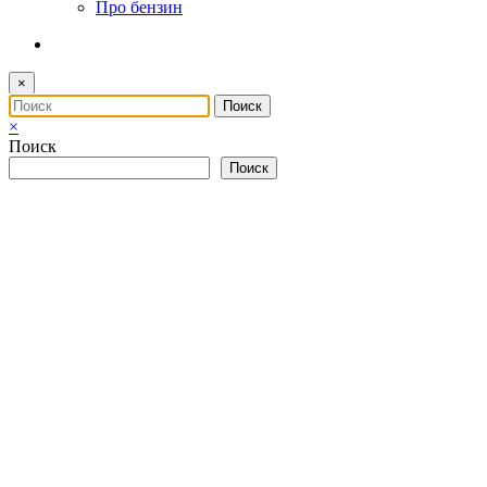
Про бензин
×
×
Поиск
Поиск