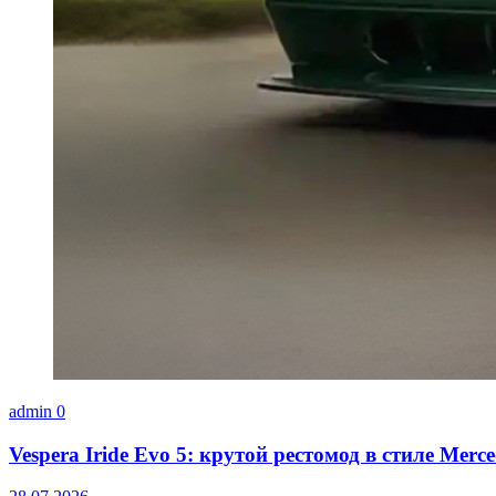
admin
0
Vespera Iride Evo 5: крутой рестомод в стиле Merce