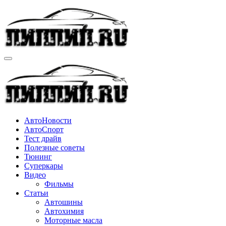
Перейти
к
содержимому
АвтоНовости
АвтоСпорт
Тест драйв
Полезные советы
Тюнинг
Суперкары
Видео
Фильмы
Статьи
Автошины
Автохимия
Моторные масла