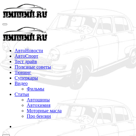
Перейти
к
содержимому
АвтоНовости
АвтоСпорт
Тест драйв
Полезные советы
Тюнинг
Суперкары
Видео
Фильмы
Статьи
Автошины
Автохимия
Моторные масла
Про бензин