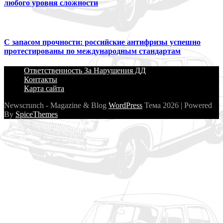
любого уровня сложности
С запасом прочности: российские антифризы успешно
протестированы по международным стандартам
Ответственность За Нарушения ДД
Контакты
Карта сайта
Newscrunch - Magazine & Blog
WordPress
Тема 2026 | Powered
By
SpiceThemes