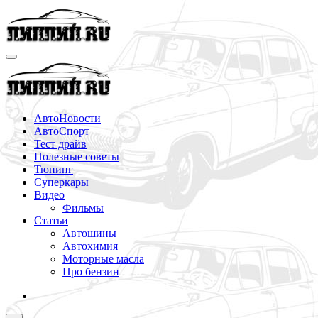
Перейти
к
содержимому
АвтоНовости
АвтоСпорт
Тест драйв
Полезные советы
Тюнинг
Суперкары
Видео
Фильмы
Статьи
Автошины
Автохимия
Моторные масла
Про бензин