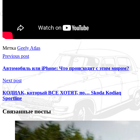
Метка
Geely Atlas
Previous post
Автомобиль или iPhone: Что происходит с этим миром?
Next post
КОДИАК, который ВСЕ ХОТЯТ, но… Skoda Kodiaq
Sportline
Связанные посты