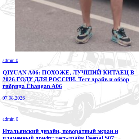
admin
0
QIYUAN A06: ПОХОЖЕ, ЛУЧШИЙ КИТАЕЦ В
2026 ГОДУ ДЛЯ РОССИИ. Тест-драйв и обзор
гибрида Changan A06
07.08.2026
admin
0
Итальянский дизайн, поворотный экран и
пламенный дрифт: тест-драйв Deepal S07