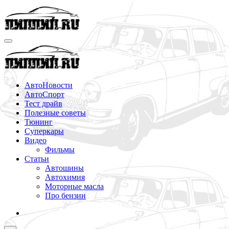
Перейти
к
содержимому
АвтоНовости
АвтоСпорт
Тест драйв
Полезные советы
Тюнинг
Суперкары
Видео
Фильмы
Статьи
Автошины
Автохимия
Моторные масла
Про бензин