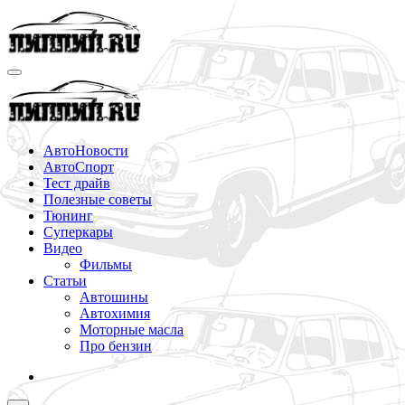
Перейти
к
содержимому
АвтоНовости
АвтоСпорт
Тест драйв
Полезные советы
Тюнинг
Суперкары
Видео
Фильмы
Статьи
Автошины
Автохимия
Моторные масла
Про бензин