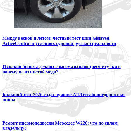
Между весной и летом: честный тест шин Gislaved
ActiveControl в условиях суровой русской реальности
Из какой бронзы делают самосмазывающиеся втулки и
почему не из чистой меди?
Большой тест 2026 года: лучшие All-Terrain внедорожные
шины
Ремонт пневмоподвески Мерседес W220: что по силам
владельцу?