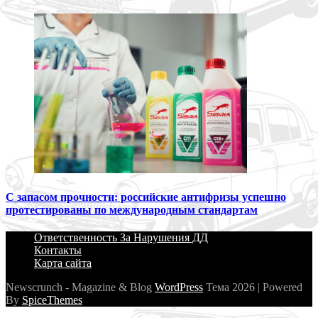
С запасом прочности: российские антифризы успешно
протестированы по международным стандартам
Ответственность За Нарушения ДД
Контакты
Карта сайта
Newscrunch - Magazine & Blog
WordPress
Тема 2026 | Powered
By
SpiceThemes