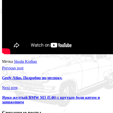
Метка
Skoda Kodiaq
Previous post
Geely Atlas. Подробно по-чесноку.
Next post
Ярко-желтый BMW M3 (E46) с крутым боди-китом и
занижением
Связанные посты