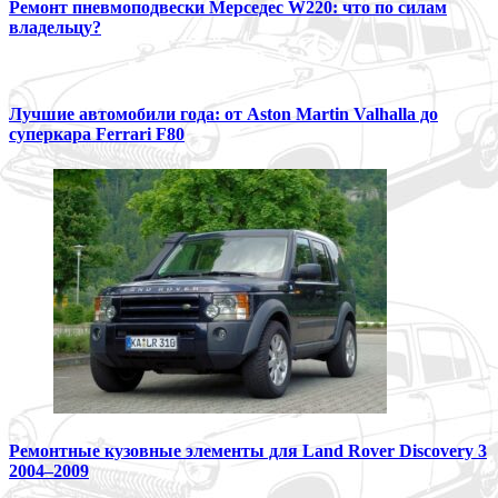
Ремонт пневмоподвески Мерседес W220: что по силам
владельцу?
Лучшие автомобили года: от Aston Martin Valhalla до
суперкара Ferrari F80
Ремонтные кузовные элементы для Land Rover Discovery 3
2004–2009