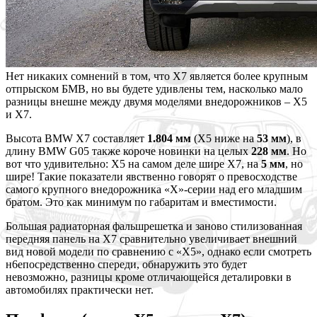
Нет никаких сомнений в том, что X7 является более крупным
отпрыском БМВ, но вы будете удивлены тем, насколько мало
разницы внешне между двумя моделями внедорожников – X5
и X7.
Высота BMW X7 составляет
1.804 мм
(X5 ниже на
53 мм
), в
длину BMW G05 также короче новинки на целых
228 мм
. Но
вот что удивительно: X5 на самом деле шире X7, на
5 мм
, но
шире! Такие показатели явственно говорят о превосходстве
самого крупного внедорожника «X»-серии над его младшим
братом. Это как минимум по габаритам и вместимости.
Большая радиаторная фальшрешетка и заново стилизованная
передняя панель на X7 сравнительно увеличивает внешний
вид новой модели по сравнению с «X5», однако если смотреть
н6епосредственно спереди, обнаружить это будет
невозможно, разницы кроме отличающейся деталировки в
автомобилях практически нет.