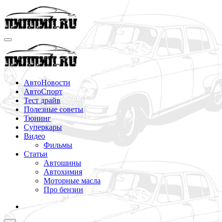
Перейти
к
содержимому
АвтоНовости
АвтоСпорт
Тест драйв
Полезные советы
Тюнинг
Суперкары
Видео
Фильмы
Статьи
Автошины
Автохимия
Моторные масла
Про бензин