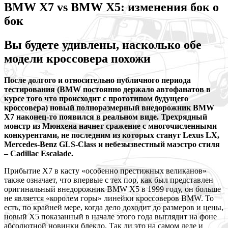
BMW X7 vs BMW X5: изменения бок о
бок
Вы будете удивлены, насколько обе
модели кроссовера похожи
После долгого и относительно публичного периода
тестирования (BMW постоянно держало автофанатов в
курсе того что происходит с прототипом будущего
кроссовера) новый полноразмерный внедорожник BMW
X7 наконец-то появился в реальном виде. Трехрядный
монстр из Мюнхена начнет сражение с многочисленными
конкурентами, не последним из которых станут Lexus LX,
Mercedes-Benz GLS-Class и небезызвестный маэстро стиля
– Cadillac Escalade.
Прибытие X7 в касту «особенно престижных великанов»
также означает, что впервые с тех пор, как был представлен
оригинальный внедорожник BMW X5 в 1999 году, он больше
не является «королем горы» линейки кроссоверов BMW. То
есть, по крайней мере, когда дело доходит до размеров и цены,
новый X5 показанный в начале этого года выглядит на фоне
абсолютной новинки блекло. Так ли это на самом деле и