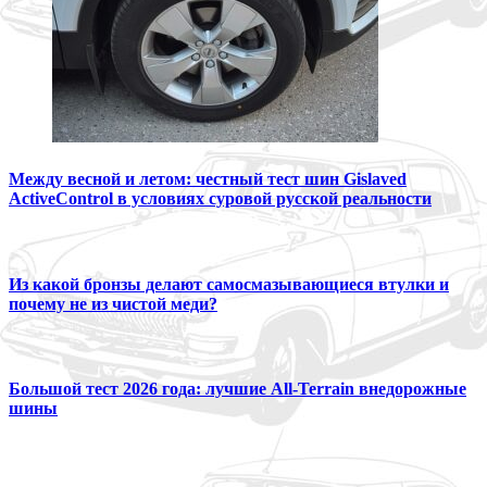
Между весной и летом: честный тест шин Gislaved
ActiveControl в условиях суровой русской реальности
Из какой бронзы делают самосмазывающиеся втулки и
почему не из чистой меди?
Большой тест 2026 года: лучшие All-Terrain внедорожные
шины