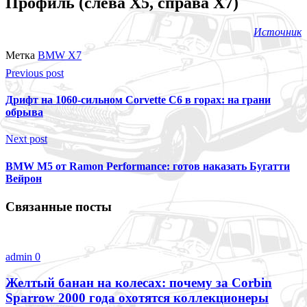
Профиль (слева X5, справа X7)
Источник
Метка
BMW X7
Previous post
Дрифт на 1060-сильном Corvette C6 в горах: на грани
обрыва
Next post
BMW M5 от Ramon Performance: готов наказать Бугатти
Вейрон
Связанные посты
admin
0
Желтый банан на колесах: почему за Corbin
Sparrow 2000 года охотятся коллекционеры