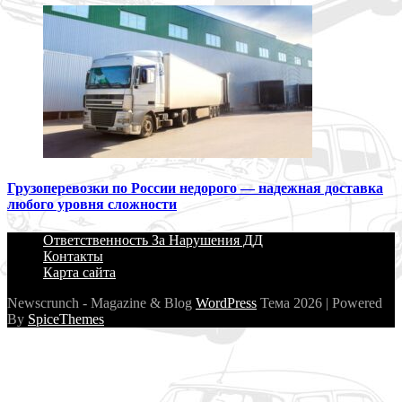
Грузоперевозки по России недорого — надежная доставка
любого уровня сложности
Ответственность За Нарушения ДД
Контакты
Карта сайта
Newscrunch - Magazine & Blog
WordPress
Тема 2026 | Powered
By
SpiceThemes