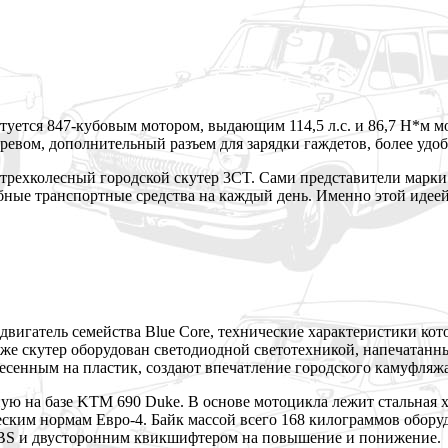
туется 847-кубовым мотором, выдающим 114,5 л.с. и 86,7 Н*м м
гревом, дополнительный разъем для зарядки гаждетов, более удо
 трехколесный городской скутер 3CT. Сами представители марки
ные транспортные средства на каждый день. Именно этой идеей
двигатель семейства Blue Core, технические характеристики кот
акже скутер оборудован светодиодной светотехникой, напечатан
несенным на пластик, создают впечатление городского камуфляжа
нную на базе KTM 690 Duke. В основе мотоцикла лежит стальная 
ским нормам Евро-4. Байк массой всего 168 килограммов обор
ABS и двусторонним квикшифтером на повышение и понижение.