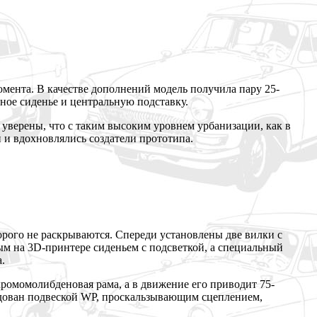
омента. В качестве дополнений модель получила пару 25-
бное сиденье и центральную подставку.
 уверены, что с таким высоким уровнем урбанизации, как в
 и вдохновлялись создатели прототипа.
орого не раскрываются. Спереди установлены две вилки с
ным на 3D-принтере сиденьем с подсветкой, а специальный
.
хромомолибденовая рама, а в движение его приводит 75-
удован подвеской WP, проскальзывающим сцеплением,