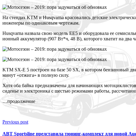
Н
а стендах KTM и Husqvarna красовались детские электрическ
инженеры по одинаковым чертежам.
Husqvarna назвала свою модель EE5 и оборудовала ее семисиль
ионный аккумулятор (907 Вт*ч, 48 В), которого хватит на два ч
KTM SX-E 5 построен на базе 50 SX, в котором бензиновый дви
минут «отжига» в полную силу.
Х
отя оба байка предназначены для начинающих мотоциклистов
сиденье и электроника с шестью режимами работы, рассчитанн
…продолжение
Previous post
ABT Sportsline представила тюнинг-комплект для новой Au