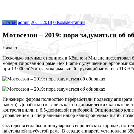
Статьи
admin
26.11.2018
0 Комментарии
Мотосезон – 2019: пора задуматься об о
Начало…
Н
есколько значимых новинок в Кёльне и Милане презентовал 
модернизированной раме Flex Frame с улучшенной эргономико
при 13 000 об/мин, а максимальный крутящий момент в 113 Н*м
И
нженеры фирмы полностью переработали подвеску аппарата и
пакета). Доработки сказались как на динамических характерис
контроля вилли и 6,5-дюймовой приборкой. Опционально кли
управлением и специальный набор калибровочных шайб, позво
С
кутеры всегда были популярны в европейских городах, но те
на стальной трубчатой раме. В сердце аппарата установлена 3