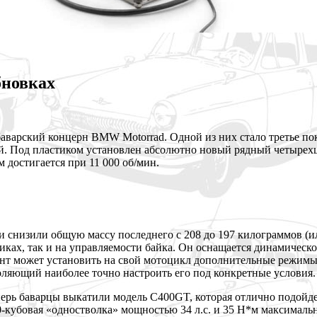
бновках
баварский концерн BMW Motorrad. Одной из них стало третье 
й. Под пластиком установлен абсолютно новый
рядный четырех
 достигается при 11 000 об/мин.
 снизили общую массу последнего с 208 до 197 килограммов (и
тиках, так и на управляемости байка. Он оснащается динамическ
ент может установить на свой мотоцикл дополнительные режим
ляющий наиболее точно настроить его под конкретные условия.
перь баварцы выкатили модель C400GT, которая отлично подойде
50-кубовая «одностволка» мощностью 34 л.с. и 35 Н*м максималь