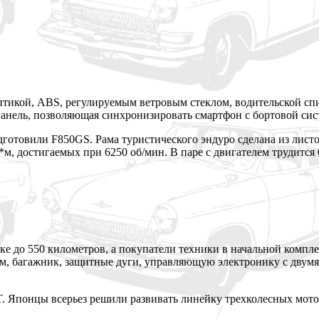
тикой, ABS, регулируемым ветровым стеклом, водительской спи
анель, позволяющая синхронизировать смартфон с бортовой сист
отовили F850GS. Рама туристического эндуро сделана из листов
 Н*м, достигаемых при 6250 об/мин. В паре с двигателем трудится
вке до 550 километров, а покупатели техники в начальной комп
м, багажник, защитные дуги, управляющую электронику с двумя 
T. Японцы всерьез решили развивать линейку трехколесных мот