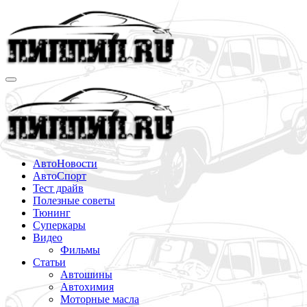
Перейти
к
содержимому
АвтоНовости
АвтоСпорт
Тест драйв
Полезные советы
Тюнинг
Суперкары
Видео
Фильмы
Статьи
Автошины
Автохимия
Моторные масла