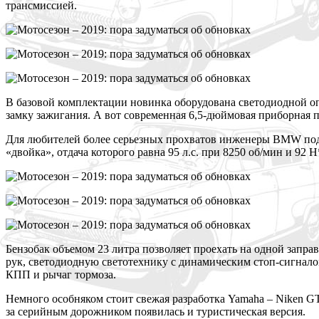
трансмиссией.
В
базовой комплектации новинка оборудована светодиодной оп
замку зажигания. А вот современная 6,5-дюймовая приборная п
Д
ля любителей более серьезных прохватов инженеры BMW подг
«двойка», отдача которого равна 95 л.с. при 8250 об/мин и 92
Б
ензобак объемом 23 литра позволяет проехать на одной запра
рук, светодиодную светотехнику с динамическим стоп-сигнало
КПП и рычаг тормоза.
Н
емного особняком стоит свежая разработка Yamaha – Niken G
за серийным дорожником появилась и туристическая версия.