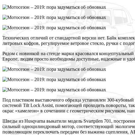
Т
ехнических отличий от стандартной версии нет. Байк комплек
литровых кофров, регулируемое ветровое стекло, ручки с подо
Р
ядом с новинкой на стенде марки красовался концептуальный
Европе, людям просто необходимы доступные, надежные и удоб
П
од пластиком выставочного образца установлен 300-кубовый 
системой Tilt Lock Assist, помогающей проходить повороты, т
окрас «хамелеон» в сочетании с геометрическим рисунком, на
Ш
веды из Husqvarna выкатили модель Svartpilen 701, построе
сильный одноцилиндровый мотор, соответствующий экологиче
позволяющим переключать передачи без выжима сцепления, 