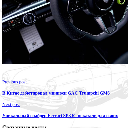
Previous post
В Китае дебютировал минивен GAC Trumpchi GM6
Next post
Уникальный спайдер Ferrari SP3JC показали для своих
Связанные посты