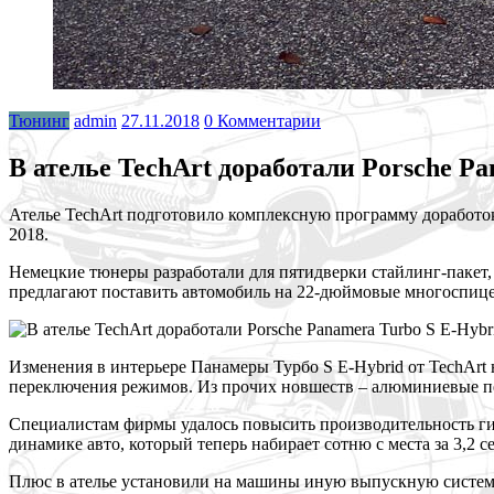
Тюнинг
admin
27.11.2018
0 Комментарии
В ателье TechArt доработали Porsche P
Ателье TechArt подготовило комплексную программу доработок 
2018.
Немецкие тюнеры разработали для пятидверки стайлинг-пакет
предлагают поставить автомобиль на 22-дюймовые многоспице
Изменения в интерьере Панамеры Турбо S E-Hybrid от TechArt
переключения режимов. Из прочих новшеств – алюминиевые пе
Специалистам фирмы удалось повысить производительность гиб
динамике авто, который теперь набирает сотню с места за 3,2 сек
Плюс в ателье установили на машины иную выпускную систему