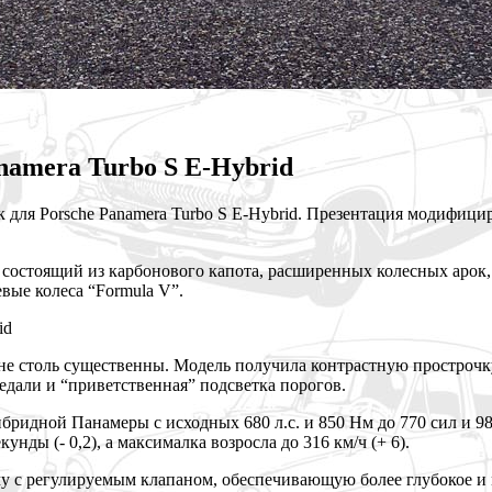
anamera Turbo S E-Hybrid
для Porsche Panamera Turbo S E-Hybrid. Презентация модифицир
, состоящий из карбонового капота, расширенных колесных аро
вые колеса “Formula V”.
 не столь существенны. Модель получила контрастную прострочку
дали и “приветственная” подсветка порогов.
ридной Панамеры с исходных 680 л.с. и 850 Нм до 770 сил и 9
унды (- 0,2), а максималка возросла до 316 км/ч (+ 6).
 с регулируемым клапаном, обеспечивающую более глубокое и м