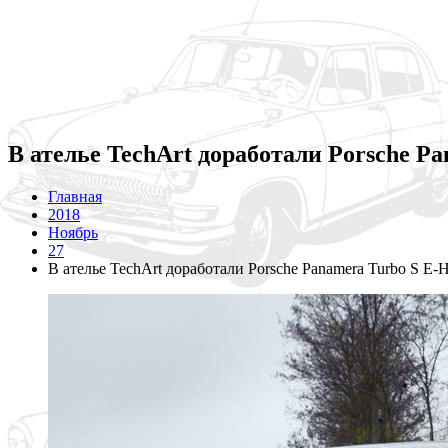
В ателье TechArt доработали Porsche P
Главная
2018
Ноябрь
27
В ателье TechArt доработали Porsche Panamera Turbo S E-H