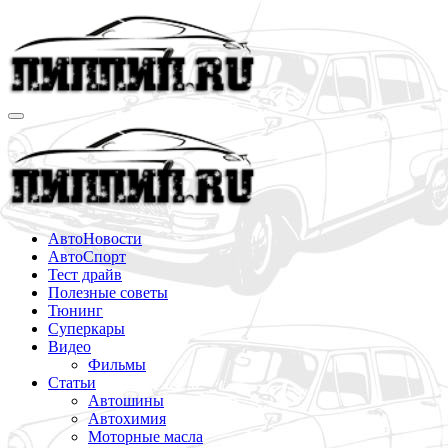
Перейти
к
содержимому
АвтоНовости
АвтоСпорт
Тест драйв
Полезные советы
Тюнинг
Суперкары
Видео
Фильмы
Статьи
Автошины
Автохимия
Моторные масла