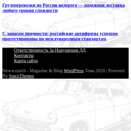
Грузоперевозки по России недорого — надежная доставка
любого уровня сложности
С запасом прочности: российские антифризы успешно
протестированы по международным стандартам
Ответственность За Нарушения ДД
Контакты
Карта сайта
Newscrunch - Magazine & Blog
WordPress
Тема 2026 | Powered
By
SpiceThemes