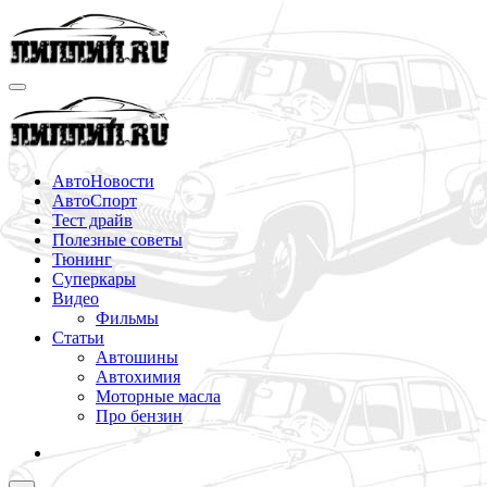
Перейти
к
содержимому
АвтоНовости
АвтоСпорт
Тест драйв
Полезные советы
Тюнинг
Суперкары
Видео
Фильмы
Статьи
Автошины
Автохимия
Моторные масла
Про бензин