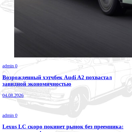
admin
0
Возрожденный хэтчбек Audi A2 похвастал
завидной экономичностью
04.08.2026
admin
0
Lexus LC скоро покинет рынок без преемника: