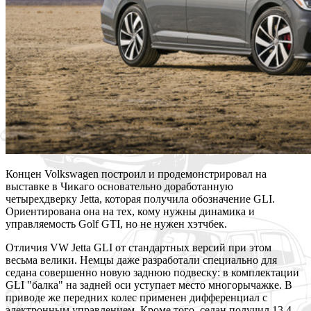
Концен Volkswagen построил и продемонстрировал на
выставке в Чикаго основательно доработанную
четырехдверку Jetta, которая получила обозначение GLI.
Ориентирована она на тех, кому нужны динамика и
управляемость Golf GTI, но не нужен хэтчбек.
Отличия VW Jetta GLI от стандартных версий при этом
весьма велики. Немцы даже разработали специально для
седана совершенно новую заднюю подвеску: в комплектации
GLI "балка" на задней оси уступает место многорычажке. В
приводе же передних колес применен дифференциал с
электронным управлением. Кроме того, седан получил 13,4-