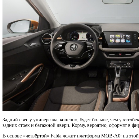
Задний свес у универсала, конечно, будет больше, чем у хэтч
задних стоек и багажной двери. Корму, вероятно, оформят в 
В основе «четвёртой» Fabia лежит платформа MQB-A0: на этой же