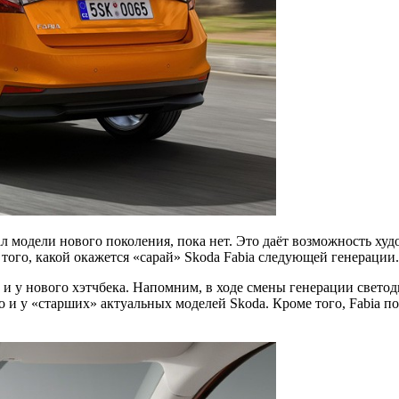
л модели нового поколения, пока нет. Это даёт возможность ху
 того, какой окажется «сарай» Skoda Fabia следующей генерации.
ак и у нового хэтчбека. Напомним, в ходе смены генерации свет
 что и у «старших» актуальных моделей Skoda. Кроме того, Fabi