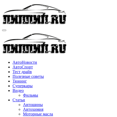
Перейти
к
содержимому
АвтоНовости
АвтоСпорт
Тест драйв
Полезные советы
Тюнинг
Суперкары
Видео
Фильмы
Статьи
Автошины
Автохимия
Моторные масла