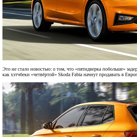
Это не стало новостью: о том, что «пятидверка побольше» заде
как хэтчбеки «четвёртой» Skoda Fabia начнут продавать в Европ