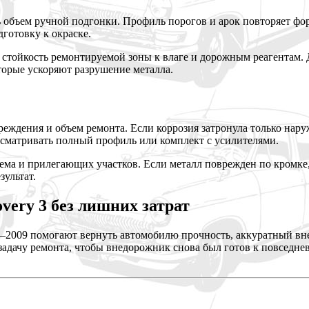
ь объем ручной подгонки. Профиль порогов и арок повторяет фо
готовку к окраске.
тойкость ремонтируемой зоны к влаге и дорожным реагентам. Д
оторые ускоряют разрушение металла.
еждения и объем ремонта. Если коррозия затронула только нару
ссматривать полный профиль или комплект с усилителями.
оема и прилегающих участков. Если металл поврежден по кромке,
ультат.
very 3 без лишних затрат
–2009 помогают вернуть автомобилю прочность, аккуратный вн
 задачу ремонта, чтобы внедорожник снова был готов к повседн