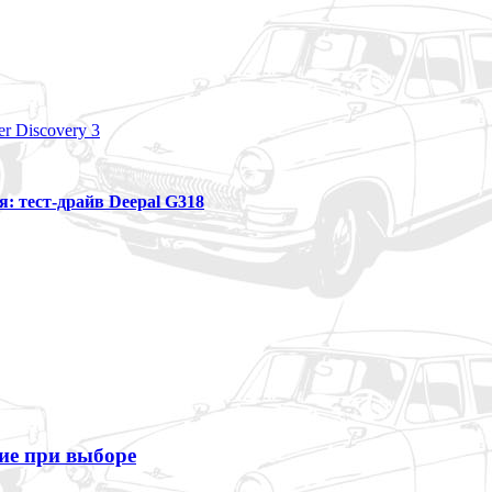
r Discovery 3
я: тест-драйв Deepal G318
ие при выборе