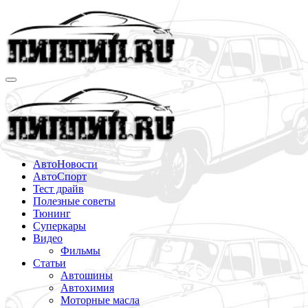
Перейти
к
содержимому
АвтоНовости
АвтоСпорт
Тест драйв
Полезные советы
Тюнинг
Суперкары
Видео
Фильмы
Статьи
Автошины
Автохимия
Моторные масла