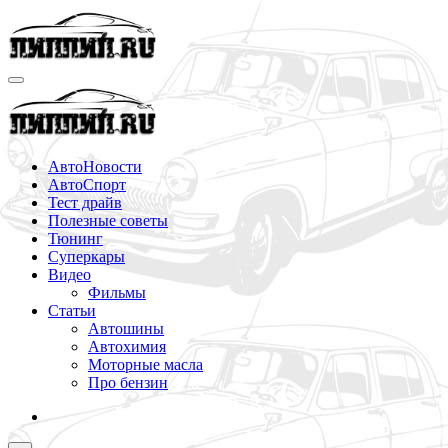
Перейти
к
содержимому
АвтоНовости
АвтоСпорт
Тест драйв
Полезные советы
Тюнинг
Суперкары
Видео
Фильмы
Статьи
Автошины
Автохимия
Моторные масла
Про бензин