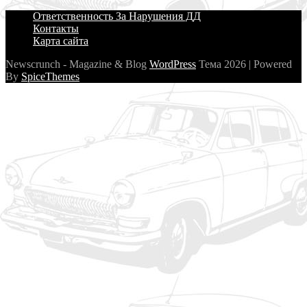
Ответственность За Нарушения ДД
Контакты
Карта сайта
Newscrunch - Magazine & Blog
WordPress
Тема 2026 | Powered
By
SpiceThemes