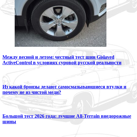
Между весной и летом: честный тест шин Gislaved
ActiveControl в условиях суровой русской реальности
Из какой бронзы делают самосмазывающиеся втулки и
почему не из чистой меди?
Большой тест 2026 года: лучшие All-Terrain внедорожные
шины