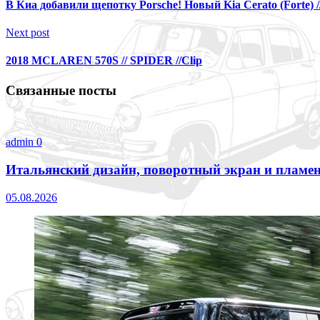
В Киа добавили щепотку Porsche! Новый Kia Cerato (Forte) /
Next post
2018 MCLAREN 570S // SPIDER //Clip
Связанные посты
admin
0
Итальянский дизайн, поворотный экран и пламен
05.08.2026