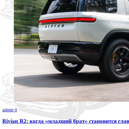
admin
0
Rivian R2: когда «младший брат» становится гла