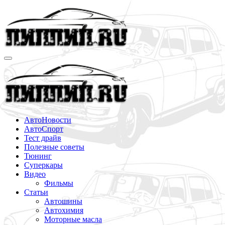
Перейти
к
содержимому
АвтоНовости
АвтоСпорт
Тест драйв
Полезные советы
Тюнинг
Суперкары
Видео
Фильмы
Статьи
Автошины
Автохимия
Моторные масла