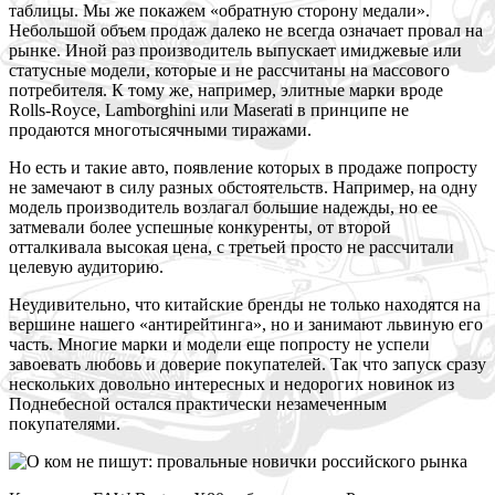
таблицы. Мы же покажем «обратную сторону медали».
Небольшой объем продаж далеко не всегда означает провал на
рынке. Иной раз производитель выпускает имиджевые
или
статусные модели, которые и не рассчитаны на массового
потребителя. К тому же, например, элитные марки вроде
Rolls-Royce, Lamborghini или Maserati в принципе не
продаются многотысячными тиражами.
Н
о есть и такие авто, появление которых в продаже попросту
не замечают в силу разных обстоятельств. Например, на одну
модель производитель возлагал большие надежды, но ее
затмевали более успешные конкуренты, от второй
отталкивала высокая цена, с третьей просто не рассчитали
целевую аудиторию.
Н
еудивительно, что китайские бренды не только находятся на
вершине нашего «антирейтинга», но и занимают львиную его
часть. Многие марки и модели еще попросту не успели
завоевать любовь и доверие покупателей. Так что запуск сразу
нескольких довольно интересных и недорогих новинок из
Поднебесной остался практически незамеченным
покупателями.