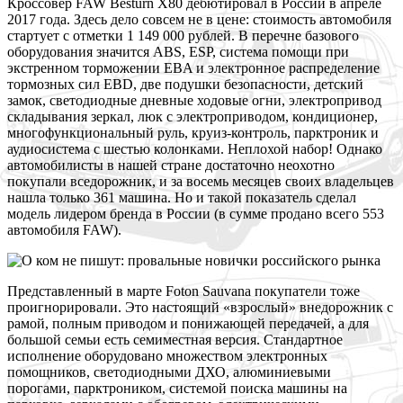
К
россовер FAW Besturn X80 дебютировал в России в апреле
2017 года. Здесь дело совсем не в цене: стоимость автомобиля
стартует с отметки 1 149 000 рублей. В перечне базового
оборудования значится ABS, ESP, система помощи при
экстренном торможении EBA и электронное распределение
тормозных сил EBD, две подушки безопасности, детский
замок, светодиодные дневные ходовые огни, электропривод
складывания зеркал, люк с электроприводом, кондиционер,
многофункциональный руль, круиз-контроль, парктроник и
аудиосистема с шестью колонками. Неплохой набор! Однако
автомобилисты в нашей стране достаточно неохотно
покупали вседорожник, и за восемь месяцев своих владельцев
нашла только 361 машина. Но и такой показатель сделал
модель лидером бренда в России (в сумме продано всего 553
автомобиля FAW).
П
редставленный в марте Foton Sauvana покупатели тоже
проигнорировали. Это настоящий «взрослый» внедорожник с
рамой, полным приводом и понижающей передачей, а для
большой семьи есть семиместная версия. Стандартное
исполнение оборудовано множеством электронных
помощников, светодиодными ДХО, алюминиевыми
порогами, парктроником, системой поиска машины на