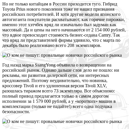
Н
о не только китайцам в России приходится туго. Гибрид
Toyota Prius нового поколения тоже не нашел признания
российских потребителей. И хотя другие модели японского
автогиганта покупатели расхватывают, как горячие пирожки,
именно этот хэтчбек вряд ли изначально был задуман как
массовый. Да и цены на него начинаются от 2 154 000 рублей,
что вдвое превосходит стоимость бизнес-седана Camry. Так
что вряд ли представителей фирмы удивило, что с марта по
декабрь было реализовано всего 208 экземпляров.
Г
од назад марка SsangYong объявила о возвращении на
российский рынок. Однако дальше слов дело не пошло: ни
рекламы, ни развития дилерской сети, ни интересных
предложений. Поэтому неудивительно, что новинка,
кроссовер Tivoli и его удлиненная версия Tivoli XLV,
разошлась тиражом всего 73 экземпляра. Все объяснимо:
полный привод предлагается только в самом дорогом
исполнении за 1 579 000 рублей, а у «коротких» машин в
комплектации (только не падайте!) всего одна подушка
безопасности.