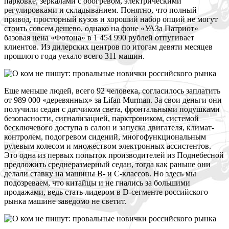
парковке, зеркалами с обогревом, электрическими
регулировками и складыванием. Понятно, что полный
привод, просторный кузов и хороший набор опций не могут
стоить совсем дешево, однако на фоне «УАЗа Патриот»
базовая цена «Фотона» в 1 454 990 рублей отпугивает
клиентов. Из дилерских центров по итогам девяти месяцев
прошлого года уехало всего 311 машин.
Е
ще меньше людей, всего 92 человека, согласилось заплатить
от 989 000 «деревянных» за Lifan Murman. За свои деньги они
получили седан с датчиком света, фронтальными подушками
безопасности, сигнализацией, парктроником, системой
бесключевого доступа в салон и запуска двигателя, климат-
контролем, подогревом сидений, многофункциональным
рулевым колесом и множеством электронных ассистентов.
Это одна из первых попыток производителей из Поднебесной
предложить среднеразмерный седан, тогда как раньше они
делали ставку на машины В- и С-классов. Но здесь мы
подозреваем, что китайцы и не гнались за большими
продажами, ведь стать лидером в D-сегменте российского
рынка машине заведомо не светит.