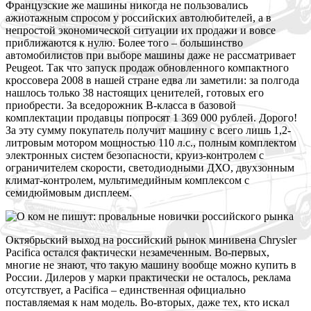
Ф
ранцузские же машины никогда не пользовались
ажиотажным спросом у российских автолюбителей, а в
непростой экономической ситуации их продажи и вовсе
приближаются к нулю. Более того – большинство
автомобилистов при выборе машины даже не рассматривает
Peugeot. Так что запуск продаж обновленного компактного
кроссовера 2008 в нашей стране едва ли заметили: за полгода
нашлось только 38 настоящих ценителей, готовых его
приобрести. За вседорожник В-класса в базовой
комплектации продавцы попросят 1 369 000 рублей. Дорого!
За эту сумму покупатель получит машину с всего лишь 1,2-
литровым мотором мощностью 110 л.с., полным комплектом
электронных систем безопасности, круиз-контролем с
ограничителем скорости, светодиодными ДХО, двухзонным
климат-контролем, мультимедийным комплексом с
семидюймовым дисплеем.
О
ктябрьский выход на российский рынок минивена Chrysler
Pacifica остался фактически незамеченным. Во-первых,
многие не знают, что такую машину вообще можно купить в
России. Дилеров у марки практически не осталось, реклама
отсутствует, а Pacifica – единственная официально
поставляемая к нам модель. Во-вторых, даже тех, кто искал