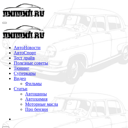
Перейти
к
содержимому
АвтоНовости
АвтоСпорт
Тест драйв
Полезные советы
Тюнинг
Суперкары
Видео
Фильмы
Статьи
Автошины
Автохимия
Моторные масла
Про бензин