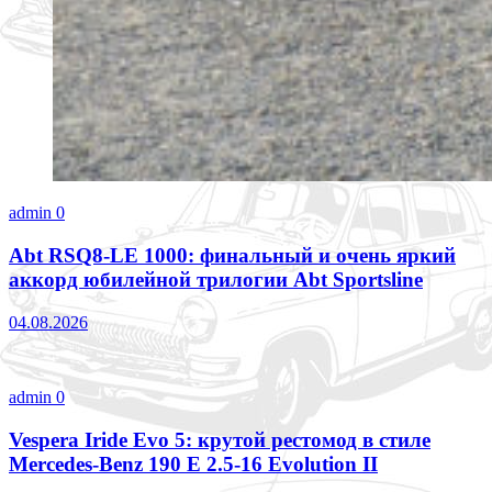
admin
0
Abt RSQ8-LE 1000: финальный и очень яркий
аккорд юбилейной трилогии Abt Sportsline
04.08.2026
admin
0
Vespera Iride Evo 5: крутой рестомод в стиле
Mercedes-Benz 190 E 2.5-16 Evolution II