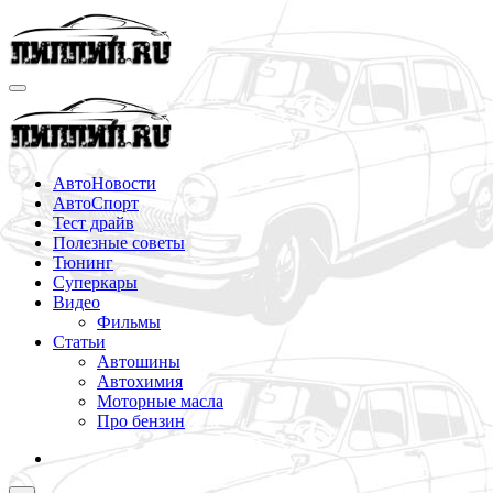
Перейти
к
содержимому
АвтоНовости
АвтоСпорт
Тест драйв
Полезные советы
Тюнинг
Суперкары
Видео
Фильмы
Статьи
Автошины
Автохимия
Моторные масла
Про бензин