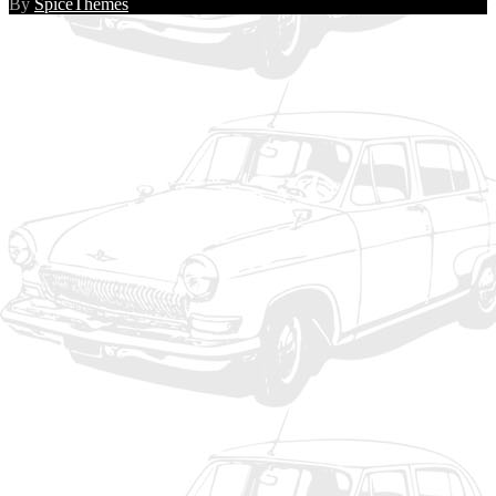
By
SpiceThemes