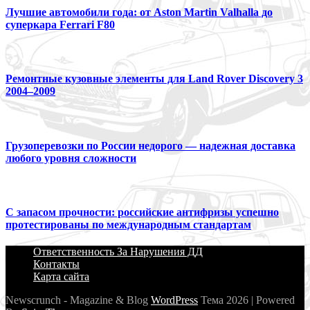
Лучшие автомобили года: от Aston Martin Valhalla до
суперкара Ferrari F80
Ремонтные кузовные элементы для Land Rover Discovery 3
2004–2009
Грузоперевозки по России недорого — надежная доставка
любого уровня сложности
С запасом прочности: российские антифризы успешно
протестированы по международным стандартам
Ответственность За Нарушения ДД
Контакты
Карта сайта
Newscrunch - Magazine & Blog
WordPress
Тема 2026 | Powered