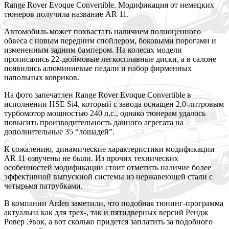
Range Rover Evoque Convertible. Модификация от немецких
тюнеров получила название AR 11.
Автомобиль может похвастать наличием полноценного
обвеса с новым передним спойлером,
боковыми порогами и
измененным задним бампером. На колесах модели
прописались 22-дюймовые легкосплавные диски, а в салоне
появились алюминиевые педали и набор фирменных
напольных ковриков.
На фото запечатлен Range Rover Evoque Convertible в
исполнении HSE Si4, который с завода оснащен 2,0-литровым
турбомотор мощностью 240 л.с., однако тюнерам удалось
повысить производительность данного агрегата на
дополнительные 35 “лошадей”.
К сожалению, динамические характеристики модификации
AR 11 озвучены не были. Из прочих технических
особенностей модификации стоит отметить наличие более
эффективной выпускной системы из нержавеющей стали с
четырьмя патрубками.
В компании Arden заметили, что подобная тюнинг-программа
актуальна как для трех-, так и пятидверных версий Рендж
Ровер Эвок, а вот сколько придется заплатить за подобного