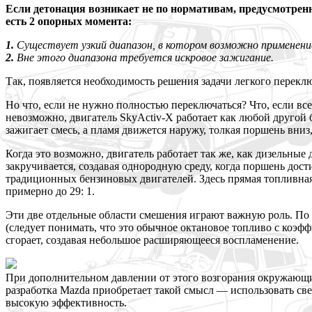
Если детонация возникает не по нормативам, предусмотрен
есть 2 опорных момента:
1.
Существует узкий диапазон, в котором возможно применени
2.
Вне этого диапазона требуется искровое зажигание.
Так, появляется необходимость решения задачи легкого перек
Но что, если не нужно полностью переключаться? Что, если вс
невозможно, двигатель SkyActiv-X работает как любой другой 
зажигает смесь, а пламя движется наружу, толкая поршень вниз
Когда это возможно, двигатель работает так же, как дизельны
закручивается, создавая однородную среду, когда поршень дост
традиционных бензиновых двигателей. Здесь прямая топливная
примерно до 29: 1.
Эти две отдельные области смешения играют важную роль. По м
(следует понимать, что это обычное октановое топливо с коэфф
сгорает, создавая небольшое расширяющееся воспламенение.
При дополнительном давлении от этого возгорания окружающий 
разработка Mazda приобретает такой смысл — использовать св
высокую эффективность.