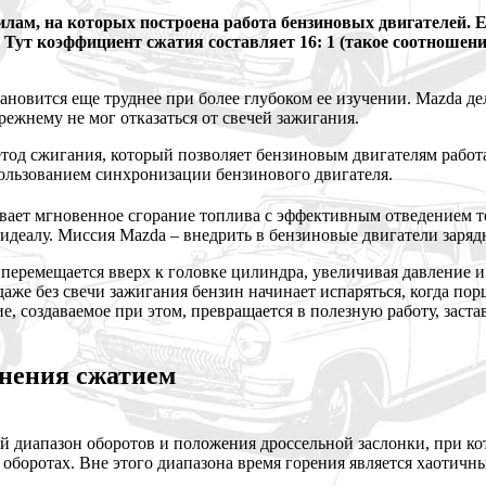
лам, на которых построена работа бензиновых двигателей. Е
ут коэффициент сжатия составляет 16: 1 (такое соотношение 
ановится еще труднее при более глубоком ее изучении. Mazda де
режнему не мог отказаться от свечей зажигания.
етод сжигания, который позволяет бензиновым двигателям работ
пользованием синхронизации бензинового двигателя.
вает мгновенное сгорание топлива с эффективным отведением т
 идеалу. Миссия Mazda – внедрить в бензиновые двигатели заря
нь перемещается вверх к головке цилиндра, увеличивая давление
аже без свечи зажигания бензин начинает испаряться, когда пор
, создаваемое при этом, превращается в полезную работу, заста
енения сжатием
кий диапазон оборотов и положения дроссельной заслонки, при 
 оборотах. Вне этого диапазона время горения является хаотичн