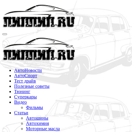
Перейти
к
содержимому
АвтоНовости
АвтоСпорт
Тест драйв
Полезные советы
Тюнинг
Суперкары
Видео
Фильмы
Статьи
Автошины
Автохимия
Моторные масла