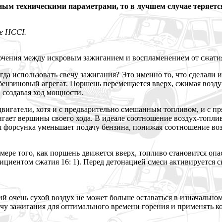
ным техническими параметрами, то в лучшем случае теряется
е HCCI.
лючения между искровым зажиганием и воспламенением от сжати
егда использовать свечу зажигания? Это именно то, что сделали
бензиновый агрегат. Поршень перемещается вверх, сжимая возду
, создавая ход мощности.
е двигатели, хотя и с предварительно смешанным топливом, и с
игает вершины своего хода. В идеале соотношение воздух-топливо
 форсунка уменьшает подачу бензина, понижая соотношение воз
ере того, как поршень движется вверх, топливо становится опа
ициентом сжатия 16: 1). Перед детонацией смеси активируется с
очень сухой воздух не может больше оставаться в изначальном 
ечу зажигания для оптимального времени горения и применять 