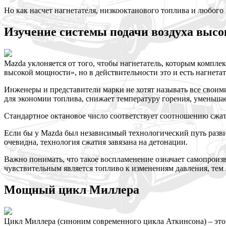
Но как насчет нагнетателя, низкооктанового топлива и любого
Изучение системы подачи воздуха выс
Mazda уклоняется от того, чтобы нагнетатель, которым компле
высокой мощности», но в действительности это и есть нагнетат
Инженеры и представители марки не хотят называть все своими
для экономии топлива, снижает температуру горения, уменьша
Стандартное октановое число соответствует соотношению сжати
Если бы у Mazda был независимый технологический путь развит
очевидна, технология сжатия завязана на детонации.
Важно понимать, что такое воспламенение означает самопроизв
чувствительным является топливо к изменениям давления, тем 
Мощный цикл Миллера
Цикл Миллера (синоним современного цикла Аткинсона) – это 