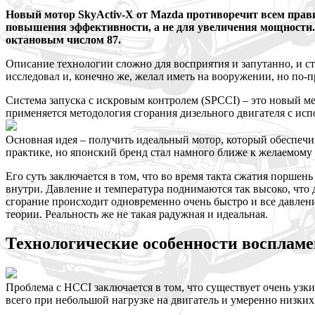
Новый мотор SkyActiv-X от Mazda противоречит всем прави
повышения эффективности, а не для увеличения мощности. Т
октановым числом 87.
Описание технологии сложно для восприятия и запутанно, и ст
исследовал и, конечно же, желал иметь на вооружении, но по-п
Система запуска с искровым контролем (SPCCI) – это новый м
применяется методология сгорания дизельного двигателя с ис
Основная идея – получить идеальный мотор, который обеспечи
практике, но японский бренд стал намного ближе к желаемому
Его суть заключается в том, что во время такта сжатия порше
внутри. Давление и температура поднимаются так высоко, что д
сгорание происходит одновременно очень быстро и все давление
теории. Реальность же не такая радужная и идеальная.
Технологические особенности восплам
Проблема с HCCI заключается в том, что существует очень уз
всего при небольшой нагрузке на двигатель и умеренно низких