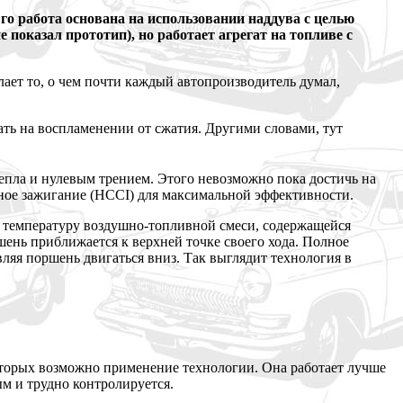
го работа основана на использовании наддува с целью
показал прототип), но работает агрегат на топливе с
лает то, о чем почти каждый автопроизводитель думал,
ать на воспламенении от сжатия. Другими словами, тут
епла и нулевым трением. Этого невозможно пока достичь на
дное зажигание (HCCI) для максимальной эффективности.
 и температуру воздушно-топливной смеси, содержащейся
шень приближается к верхней точке своего хода. Полное
вляя поршень двигаться вниз. Так выглядит технология в
которых возможно применение технологии. Она работает лучше
ым и трудно контролируется.