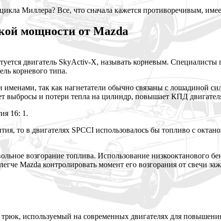
 цикла Миллера? Все, что сначала кажется противоречивым, име
окой мощности от Mazda
ктуется двигатель SkyActiv-X, называть корневым. Специалисты 
ель корневого типа.
 именами, так как нагнетатели обычно связаны с лошадиной сило
ет выбросы и потери тепла на цилиндр, повышает КПД двигател
я 16: 1.
ия, то в двигателях SPCCI использовалось бы топливо с октанов
ольное возгорание топлива. Использование низкооктанового бенз
легче Mazda контролировать момент его возгорания от свечи за
трюк, используемый на современных двигателях для повышения 