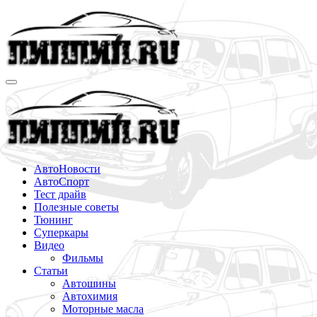
Перейти
к
содержимому
АвтоНовости
АвтоСпорт
Тест драйв
Полезные советы
Тюнинг
Суперкары
Видео
Фильмы
Статьи
Автошины
Автохимия
Моторные масла