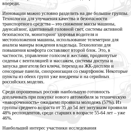
впереди.
И
нновации можно условно разделить на две большие группы.
Технологии для улучшения качества и безопасности
транспортного средства – это снижение массы машины,
даунсайзинг, адаптивный головной свет, системы активной
безопасности, мониторинг здоровья водителя и
местоположения машины, использование телеметрии для
анализа манеры вождения владельца. Технологии для
повышения комфорта составляют второй блок. Это, в
частности, управление голосом и жестами, продвинутые
сиденья с вентиляцией и массажем, системы доступа и
запуска двигателя без ключа, переход на ЖК-дисплеи и
сенсорные панели, синхронизация со смартфоном. Некоторые
пункты из обеих групп уже внедрены и на серийных
российских моделях.
С
реди опрошенных россиян наибольшую готовность
доплачивать при покупке нового автомобиля за техническую
«навороченность» ожидаемо проявила молодежь (57%). Из
группы среднего возраста от 35 до 54 лет энтузиазм проявили
48% респондентов, среди старших в возрасте 55-64 лет – уже
46%.
Н
аибольший интерес участники исследования