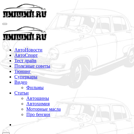
Перейти
к
содержимому
АвтоНовости
АвтоСпорт
Тест драйв
Полезные советы
Тюнинг
Суперкары
Видео
Фильмы
Статьи
Автошины
Автохимия
Моторные масла
Про бензин