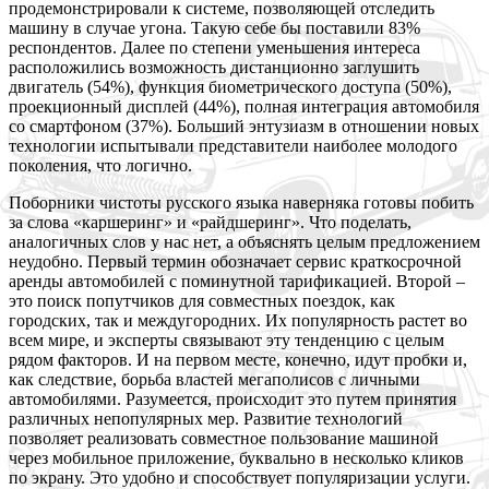
продемонстрировали к системе, позволяющей отследить
машину в случае угона. Такую себе бы поставили 83%
респондентов. Далее по степени уменьшения интереса
расположились возможность дистанционно заглушить
двигатель (54%), функция биометрического доступа (50%),
проекционный дисплей (44%), полная интеграция автомобиля
со смартфоном (37%). Больший энтузиазм в отношении новых
технологии испытывали представители наиболее молодого
поколения, что логично.
П
оборники чистоты русского языка наверняка готовы побить
за слова «каршеринг» и «райдшеринг». Что поделать,
аналогичных слов у нас нет, а объяснять целым предложением
неудобно. Первый термин обозначает сервис краткосрочной
аренды автомобилей с поминутной тарификацией. Второй –
это поиск попутчиков для совместных поездок, как
городских, так и междугородних. Их популярность растет во
всем мире, и эксперты связывают эту тенденцию с целым
рядом факторов. И на первом месте, конечно, идут пробки и,
как следствие, борьба властей мегаполисов с личными
автомобилями. Разумеется, происходит это путем принятия
различных непопулярных мер. Развитие технологий
позволяет реализовать совместное пользование машиной
через мобильное приложение, буквально в несколько кликов
по экрану. Это удобно и способствует популяризации услуги.