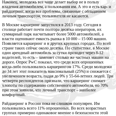
Наконец, молодежь все чаще делает выбор не в пользу
владения автомобилем, а пользования им. А это и есть кар- и
райдшеринг, когда все проблемы, связанные с обладанием
личным транспортом, пользователя не касаются.
В
Москве каршеринг запустился в 2013 году. Сегодня в
столице работает почти полтора десятка операторов, их
суммарный парк насчитывает более 5000 автомобилей, а
власти оценивают емкость рынка в 10 000 – 15 000 машин.
Появляется каршеринг и в других крупных городах. По всей
стране таких сейчас около десятка. По статистике, в Москве
один арендный автомобиль за сутки проходит через 8-12
водителей, то есть – заменяет столько же частных машин на
дороге. Опрос PwC показал, что среди всех опрошенных
когда-либо пользовались каршерингом 17%. Среди молодежи
до 34 лет этот показатель максимальный (25%) и снижается с
увеличением возраста, падая до 9% у 55-64-летних людей. Три
четверти респондентов признали, что каршеринг снимает
хлопоты по содержанию собственного автомобиля, но 70%
при этом заявили, что личный транспорт – наиболее
комфортный.
Р
айдшеринг в России пока не слишком популярен. Им
пользовались всего 11% опрошенных. Во всех возрастных
группах примерно одинаковое мнение о безопасности этой