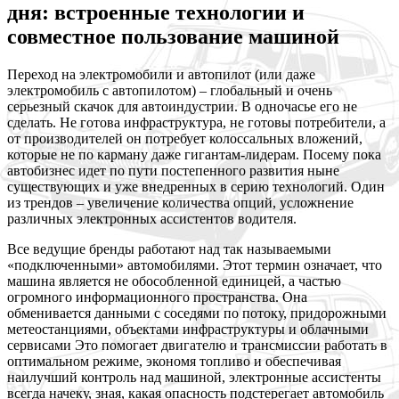
дня: встроенные технологии и
совместное пользование машиной
П
ереход на электромобили и автопилот (или даже
электромобиль с автопилотом) – глобальный и очень
серьезный скачок для автоиндустрии. В одночасье его не
сделать. Не готова инфраструктура, не готовы потребители, а
от производителей он потребует колоссальных
вложений,
которые не по карману даже гигантам-лидерам. Посему пока
автобизнес идет по пути постепенного развития ныне
существующих и уже внедренных в серию технологий. Один
из трендов – увеличение количества опций, усложнение
различных электронных ассистентов водителя.
В
се ведущие бренды работают над так называемыми
«подключенными» автомобилями. Этот термин означает, что
машина является не обособленной единицей, а частью
огромного информационного пространства. Она
обменивается данными с соседями по потоку, придорожными
метеостанциями, объектами инфраструктуры и облачными
сервисами Это помогает двигателю и трансмиссии работать в
оптимальном режиме, экономя топливо и обеспечивая
наилучший контроль над машиной, электронные ассистенты
всегда начеку, зная, какая опасность подстерегает автомобиль