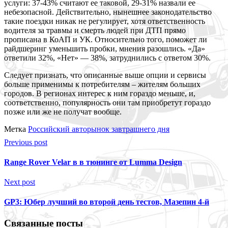
услуги: 37-43% считают ее таковой, 29-31% назвали ее
небезопасной. Действительно, нынешнее законодательство
такие поездки никак не регулирует, хотя ответственность
водителя за травмы и смерть людей при ДТП прямо
прописана в КоАП и УК. Относительно того, поможет ли
райдшеринг уменьшить пробки, мнения разошлись. «Да»
ответили 32%, «Нет» — 38%, затруднились с ответом 30%.
С
ледует признать, что описанные выше опции и сервисы
больше применимы к потребителям – жителям больших
городов. В регионах интерес к ним гораздо меньше, и,
соответственно, популярность они там приобретут гораздо
позже или же не получат вообще.
Метка
Российский авторынок завтрашнего дня
Previous post
Range Rover Velar в в тюнинге от Lumma Design
Next post
GP3: Юбер лучший во второй день тестов, Мазепин 4-й
Связанные посты