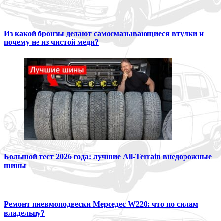
Из какой бронзы делают самосмазывающиеся втулки и
почему не из чистой меди?
Большой тест 2026 года: лучшие All-Terrain внедорожные
шины
Ремонт пневмоподвески Мерседес W220: что по силам
владельцу?