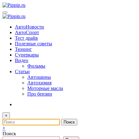
Перейти
к
содержимому
АвтоНовости
АвтоСпорт
Тест драйв
Полезные советы
Тюнинг
Суперкары
Видео
Фильмы
Статьи
Автошины
Автохимия
Моторные масла
Про бензин
×
×
Поиск