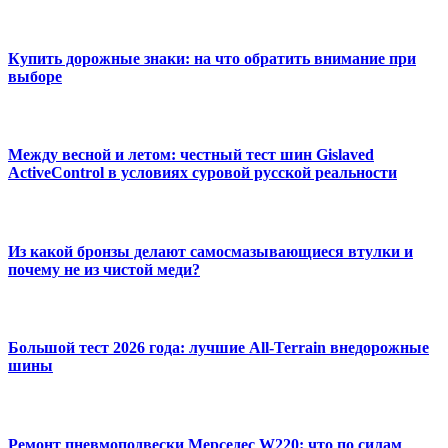
Купить дорожные знаки: на что обратить внимание при
выборе
Между весной и летом: честный тест шин Gislaved
ActiveControl в условиях суровой русской реальности
Из какой бронзы делают самосмазывающиеся втулки и
почему не из чистой меди?
Большой тест 2026 года: лучшие All-Terrain внедорожные
шины
Ремонт пневмоподвески Мерседес W220: что по силам