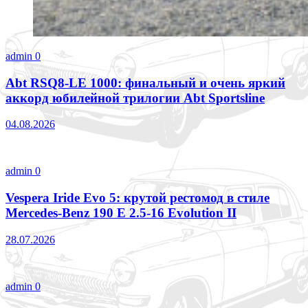
admin
0
Abt RSQ8-LE 1000: финальный и очень яркий
аккорд юбилейной трилогии Abt Sportsline
04.08.2026
admin
0
Vespera Iride Evo 5: крутой рестомод в стиле
Mercedes-Benz 190 E 2.5-16 Evolution II
28.07.2026
admin
0