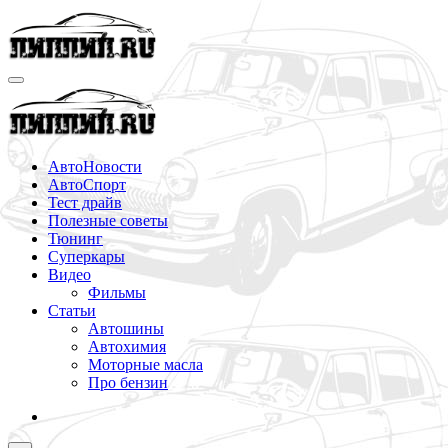
Перейти
к
содержимому
АвтоНовости
АвтоСпорт
Тест драйв
Полезные советы
Тюнинг
Суперкары
Видео
Фильмы
Статьи
Автошины
Автохимия
Моторные масла
Про бензин