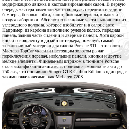
модификацию движка и кастомизированный салон. В первую
очередь мастера заменили части корпуса: передний и задний
бамперы, боковые юбки, капот, боковые зеркала, крылья и
воздухозаборники. Абсолютно все новые части выполнены из
углеродного волокна, которое изобилует и в салоне авто.
Например, из карбона выполнено рулевое колесо, передняя
панель, задняя часть сидений и дверные панели. Хотя карбон
вносит свою лепту в дизайн интерьера, пожалуй, самый
эксклюзивный материал для салона Porsche 911 – это золото.
Мастера TopCar укасили настоящим золотом рычаг
переключения передач, небольшие панели, кнопки и другие
мелкие элементы. Финальным штрихом в тюнинге Porsche
стала модификация двигателя, поднявшая мощность авто до
750 л.с., что поставило Stinger GTR Carbon Edition в один ряд с
такими тяжеловесами, как McLaren 720S.