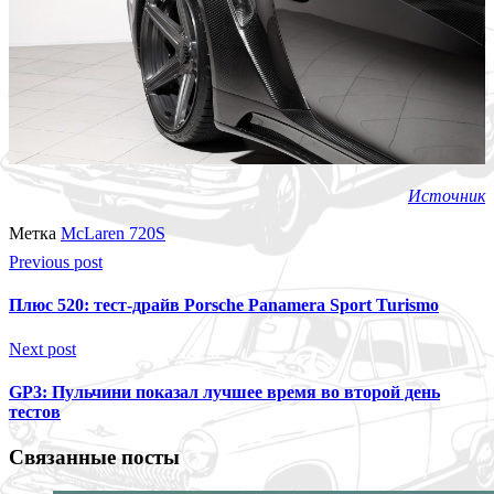
Источник
Метка
McLaren 720S
Previous post
Плюс 520: тест-драйв Porsche Panamera Sport Turismo
Next post
GP3: Пульчини показал лучшее время во второй день
тестов
Связанные посты