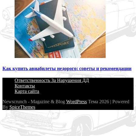
Как купить авиабилеты недорого: советы и рекомендации
Ответственность За Нарушения ДД
Контакты
Карта сайта
Newscrunch - Magazine & Blog
WordPress
Тема 2026 | Powered
By
SpiceThemes