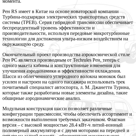
момента.
Рен RS имеет в Китае на основе новаторской компании
Турбина-подзарядки электрических
транспортных средств
системы (ТРЕВ). Серия гибридной трансмиссии обеспечивает
беспрецедентный уровень эффективности и
производительности, используя передовые микротурбинные
технологии для достижения ультра-низким воздействием на
окружающую среду.
Окончательный проект производства аэрокосмической стиле
Рен РС является производным от Techrules Рен, теперь с
одного макета кабины и конструктивные изменения для
улучшения аэродинамики и эффективности охлаждения.
Шасси из облегченного углеродного волокна монокок был
усилен и настроен на одного пассажира использовать трек
почитаемый специалист автоспорта, л. М. Джанетти Турина,
которые также разработаны новые элементы дизайна, такие
обширные аэродинамические анализ.
Модульная конструкция шасси позволяет различные
конфигурации трансмиссии, чтобы обеспечить ассортимент и
возможности выполнения требуемых заказчиком. Флагман
версия – с высокой мощностью 28.4 кВт-ч литий-ионный
полимерный аккумулятор и с двумя моторами на передней и
четыре на задней панели – обеспечивает максимальную