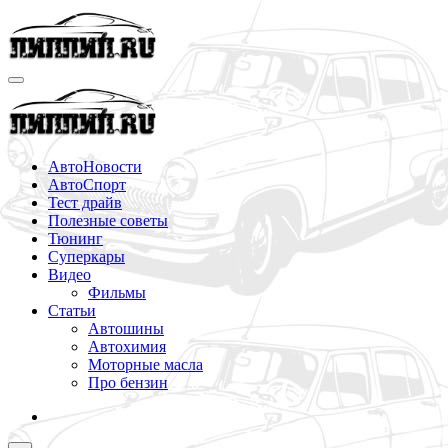
Перейти
к
содержимому
АвтоНовости
АвтоСпорт
Тест драйв
Полезные советы
Тюнинг
Суперкары
Видео
Фильмы
Статьи
Автошины
Автохимия
Моторные масла
Про бензин