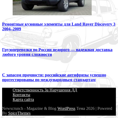
Ремонтные кузовные элементы для Land Rover Discovery 3
2004–2009
Грузоперевозки по России недорого — надежная доставка
любого уровня сложности
С запасом прочности: российские антифризы успешно
протестированы по международным стандартам
Ответственность За Нарушения ДД
Контакты
Карта сайта
Newscrunch - Magazine & Blog
WordPress
Тема 2026 | Powered
By
SpiceThemes