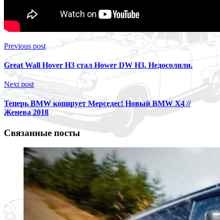
Previous post
Great Wall Hover H3 стал Hower DW H3. Недосолили.
Next post
Теперь BMW копирует Мерседес! Новый BMW X4 //
Женева 2018
Связанные посты