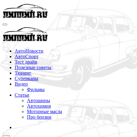
Перейти
к
содержимому
АвтоНовости
АвтоСпорт
Тест драйв
Полезные советы
Тюнинг
Суперкары
Видео
Фильмы
Статьи
Автошины
Автохимия
Моторные масла
Про бензин