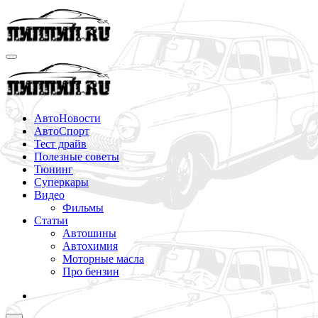
Перейти
к
содержимому
АвтоНовости
АвтоСпорт
Тест драйв
Полезные советы
Тюнинг
Суперкары
Видео
Фильмы
Статьи
Автошины
Автохимия
Моторные масла
Про бензин