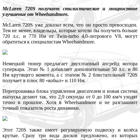
McLaren 720S получает стилистическое и мощностное
улучшение от Wheelsandmore.
McLaren 720S уже доказал всем, что он просто превосходен.
Тем не менее, владельцы, которые хотели бы получить больше
720 л.с. и 770 Нм от Twin-turbo 4,0-литрового V8, могут
обратиться к специалистам Wheelsandmore.
Немецкий тюнер предлагает двухэтапный апгрейд мотора
суперкара. Этап № 1 добавляет дополнительные 50 л.с. и 80
Нм крутящего момента, а с этапом № 2 блистательный 720S
получает в плюс 80 «кобыл» и 110 Нм.
Перепрошивка блока управления двигателем и новая система
выпуска делают так, что 2,9 секунды от 0 до 100 км/ч уходят
точно в прошлое. Хотя в Wheelsandmore и не разглашают
точный показатель роста динамики.
Этот 720S также имеет регулируемую подвеску и колёса
крутые. Сразу три вида дисков предложено, из которых