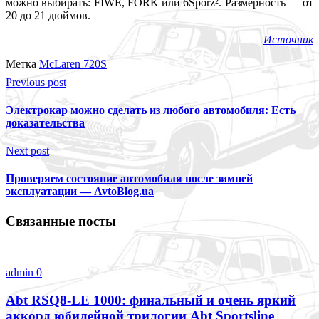
можно выбирать: FIWE, FORK или 6Sporz². Размерность — от
20 до 21 дюймов.
Источник
Метка
McLaren 720S
Previous post
Электрокар можно сделать из любого автомобиля: Есть
доказательства
Next post
Проверяем состояние автомобиля после зимней
эксплуатации — AvtoBlog.ua
Связанные посты
admin
0
Abt RSQ8-LE 1000: финальный и очень яркий
аккорд юбилейной трилогии Abt Sportsline