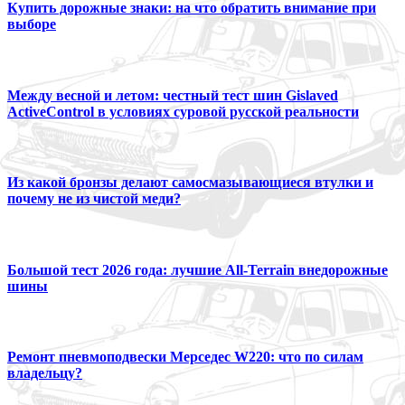
Купить дорожные знаки: на что обратить внимание при
выборе
Между весной и летом: честный тест шин Gislaved
ActiveControl в условиях суровой русской реальности
Из какой бронзы делают самосмазывающиеся втулки и
почему не из чистой меди?
Большой тест 2026 года: лучшие All-Terrain внедорожные
шины
Ремонт пневмоподвески Мерседес W220: что по силам
владельцу?