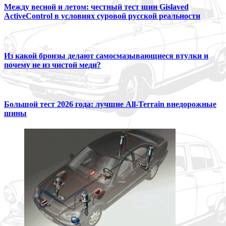
Между весной и летом: честный тест шин Gislaved
ActiveControl в условиях суровой русской реальности
Из какой бронзы делают самосмазывающиеся втулки и
почему не из чистой меди?
Большой тест 2026 года: лучшие All-Terrain внедорожные
шины