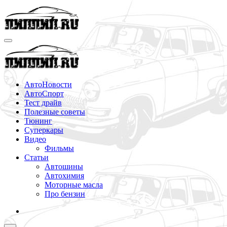
Перейти
к
содержимому
АвтоНовости
АвтоСпорт
Тест драйв
Полезные советы
Тюнинг
Суперкары
Видео
Фильмы
Статьи
Автошины
Автохимия
Моторные масла
Про бензин