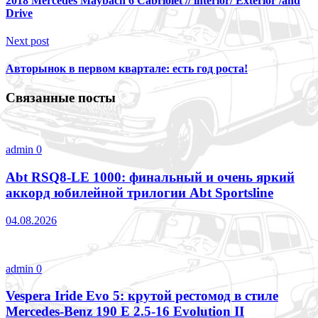
2018 Mercedes Maybach 6 Cabriolet // interior/ Exterior /and
Drive
Next post
Авторынок в первом квартале: есть год роста!
Связанные посты
admin
0
Abt RSQ8-LE 1000: финальный и очень яркий
аккорд юбилейной трилогии Abt Sportsline
04.08.2026
admin
0
Vespera Iride Evo 5: крутой рестомод в стиле
Mercedes-Benz 190 E 2.5-16 Evolution II