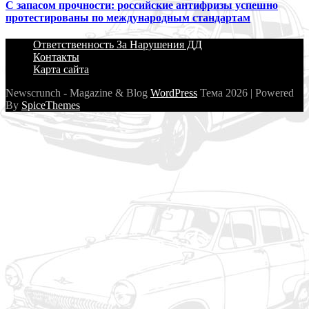
С запасом прочности: российские антифризы успешно
протестированы по международным стандартам
Ответственность За Нарушения ДД
Контакты
Карта сайта
Newscrunch - Magazine & Blog
WordPress
Тема 2026 | Powered
By
SpiceThemes