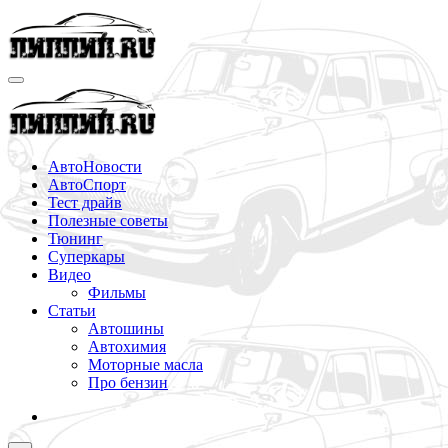
Перейти
к
содержимому
АвтоНовости
АвтоСпорт
Тест драйв
Полезные советы
Тюнинг
Суперкары
Видео
Фильмы
Статьи
Автошины
Автохимия
Моторные масла
Про бензин