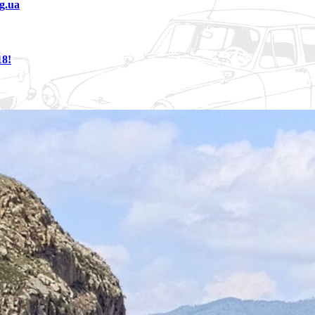
g.ua
8!