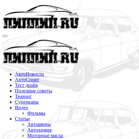
Перейти
к
содержимому
АвтоНовости
АвтоСпорт
Тест драйв
Полезные советы
Тюнинг
Суперкары
Видео
Фильмы
Статьи
Автошины
Автохимия
Моторные масла