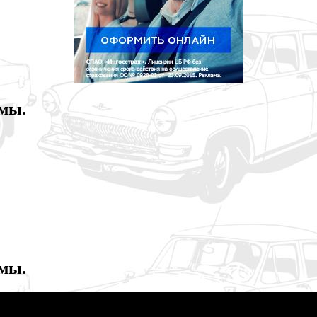
амы.
амы.