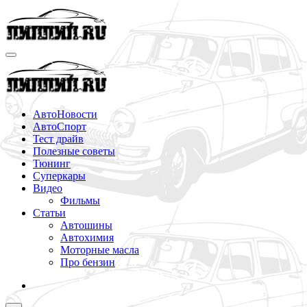
Перейти
к
содержимому
АвтоНовости
АвтоСпорт
Тест драйв
Полезные советы
Тюнинг
Суперкары
Видео
Фильмы
Статьи
Автошины
Автохимия
Моторные масла
Про бензин