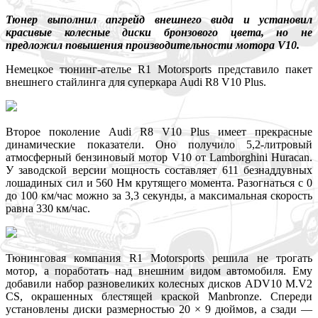
Тюнер выполнил апгрейд внешнего вида и установил
красивые колесные диски бронзового цвета, но не
предложил повышения производительности мотора V10.
Немецкое тюнинг-ателье R1 Motorsports представило пакет
внешнего стайлинга для суперкара Audi R8 V10 Plus.
Второе поколение Audi R8 V10 Plus имеет прекрасные
динамические показатели. Оно получило 5,2-литровый
атмосферный бензиновый мотор V10 от Lamborghini Huracan.
У заводской версии мощность составляет 611 безнаддувных
лошадиных сил и 560 Нм крутящего момента. Разогнаться с 0
до 100 км/час можно за 3,3 секунды, а максимальная скорость
равна 330 км/час.
Тюнинговая компания R1 Motorsports решила не трогать
мотор, а поработать над внешним видом автомобиля. Ему
добавили набор разновеликих колесных дисков ADV10 M.V2
CS, окрашенных блестящей краской Manbronze. Спереди
установлены диски размерностью 20 × 9 дюймов, а сзади —