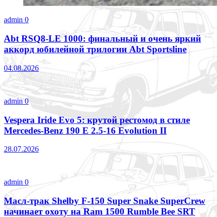
admin
0
Abt RSQ8-LE 1000: финальный и очень яркий
аккорд юбилейной трилогии Abt Sportsline
04.08.2026
admin
0
Vespera Iride Evo 5: крутой рестомод в стиле
Mercedes-Benz 190 E 2.5-16 Evolution II
28.07.2026
admin
0
Масл-трак Shelby F-150 Super Snake SuperCrew
начинает охоту на Ram 1500 Rumble Bee SRT