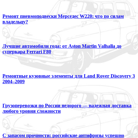
Ремонт пневмоподвески Мерседес W220: что по силам
владельцу?
Лучшие автомобили года: от Aston Martin Valhalla до
суперкара Ferrari F80
Ремонтные кузовные элементы для Land Rover Discovery 3
2004–2009
Грузоперевозки по России недорого — надежная доставка
любого уровня сложности
С запасом прочности: российские антифризы успешно