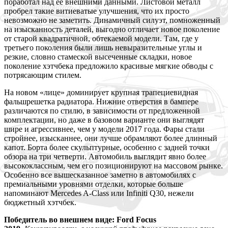
поработал над ее внешними данными. Листовой металл
пробрел такие витиеватые улучшения, что их просто
невозможно не заметить. Динамичный силуэт, помноженный
на изысканность деталей, выгодно отличает новое поколение
от старой квадратичной, обтекаемой модели. Там, где у
третьего поколения были лишь невыразительные углы и
резкие, словно стамеской высеченные складки, новое
поколение хэтчбека предложило красивые мягкие обводы с
потрясающим стилем.
На новом «лице» доминирует крупная трапециевидная
фальшрешетка радиатора. Нижние отверстия в бампере
различаются по стилю, в зависимости от предложенной
комплектации, но даже в базовом варианте они выглядят
шире и агрессивнее, чем у модели 2017 года. Фары стали
стройнее, изысканнее, они лучше обрамляют более длинный
капот. Борта более скульптурные, особенно с задней точки
обзора на три четверти. Автомобиль выглядит явно более
высококлассным, чем его позиционируют на массовом рынке.
Особенно все вышесказанное заметно в автомобилях с
премиальными уровнями отделки, которые больше
напоминают Mercedes A-Class или Infiniti Q30, нежели
бюджетный хэтчбек.
Победитель во внешнем виде: Ford Focus