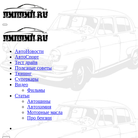
Перейти
к
содержимому
АвтоНовости
АвтоСпорт
Тест драйв
Полезные советы
Тюнинг
Суперкары
Видео
Фильмы
Статьи
Автошины
Автохимия
Моторные масла
Про бензин