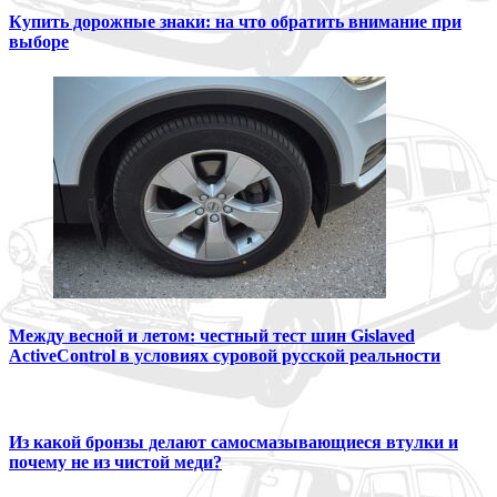
Купить дорожные знаки: на что обратить внимание при
выборе
Между весной и летом: честный тест шин Gislaved
ActiveControl в условиях суровой русской реальности
Из какой бронзы делают самосмазывающиеся втулки и
почему не из чистой меди?