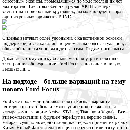
сенсорным экраном, громоздящимся по моде последних лет
над торпедо. Где стоял обычный рычаг АКПП, теперь
элегантный поворотный кругляшок, им можно будет выбрать
один из режимов движения PRND.
Сиденья выглядят более удобными, с качественной боковой
поддержкой, отделка салона в целом стала более актуальной, а
общая обстановка явно выходит за рамки бюджетного класса.
Добавьте к этому списку больше места внутри и новейшее
электронное оборудование. Ford Focus явно попал в новую,
высшую лигу.
На подходе – больше вариаций на тему
нового Ford Focus
Ford уже продемонстрировал новый Focus в варианте
пятидверного хэтчбека и кузове универсал, также показав
четыре комплектации: Active, ST-Line, Titanium и Vignale. Все
эти комплектации в будущем перейдут на версию седана,
которая, судя по номерной табличке, первой приедет на рынок
Китая. Новый Фокус-седан всецело перенял стилистику хэтча