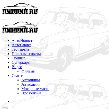
Перейти
к
содержимому
АвтоНовости
АвтоСпорт
Тест драйв
Полезные советы
Тюнинг
Суперкары
Видео
Фильмы
Статьи
Автошины
Автохимия
Моторные масла
Про бензин