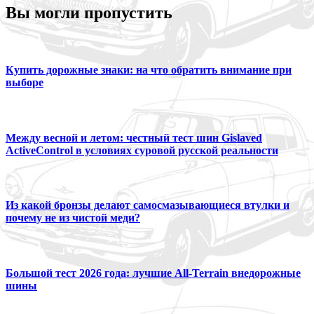
Вы могли пропустить
Купить дорожные знаки: на что обратить внимание при
выборе
Между весной и летом: честный тест шин Gislaved
ActiveControl в условиях суровой русской реальности
Из какой бронзы делают самосмазывающиеся втулки и
почему не из чистой меди?
Большой тест 2026 года: лучшие All-Terrain внедорожные
шины