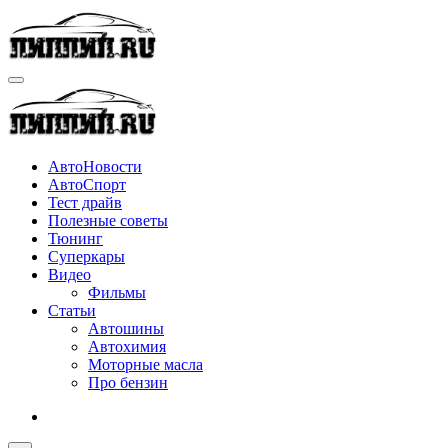
Перейти
к
содержимому
АвтоНовости
АвтоСпорт
Тест драйв
Полезные советы
Тюнинг
Суперкары
Видео
Фильмы
Статьи
Автошины
Автохимия
Моторные масла
Про бензин