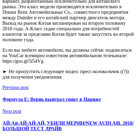
вариант, разработанный исключительно для китайского
рынка. Это класс модели производятся исключительно в
Пекин Benz
Автомобильные Co., совместного предприятия
между Daimler и его китайский партнер двигатель мотора.
Выход на рынок Китая запланирован на вторую половину
2018 года. А-Класс седан специально для потребностей
клиентов за пределами Китая будет также запустить во второй
половине года.
Если вы любите автомобили, вы должны сейчас подписаться
на YouCar всемирно известном автомобильном телеканале:
https://goo.gl/5i54Vg
► Не пропустить следующее видео: пресс-колокольчик ((?))
для получения уведомления
Previous post
Формула E: Вернь выиграл гонку в Париже
Next post
АЙ-Ай-АЙ-АЙ-АЙ, УБИЛИ МЕРИН/NEW AUDI A8L 2018/
БОЛЬШОЙ ТЕСТ ДРАЙВ