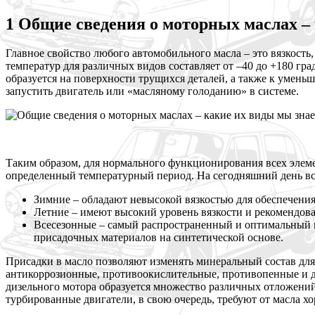
1 Общие сведения о моторных маслах –
Главное свойство любого автомобильного масла – это вязкость
температур для различных видов составляет от –40 до +180 гр
образуется на поверхности трущихся деталей, а также к умен
запустить двигатель или «масляному голоданию» в системе.
Таким образом, для нормального функционирования всех элем
определенный температурный период. На сегодняшний день все
Зимние – обладают невысокой вязкостью для обеспечения
Летние – имеют высокий уровень вязкости и рекомендов
Всесезонные – самый распространенный и оптимальный в
присадочных материалов на синтетической основе.
Присадки в масло позволяют изменять минеральный состав д
антикоррозионные, противоокислительные, противопенные и др
дизельного мотора образуется множество различных отложени
турбированные двигатели, в свою очередь, требуют от масла 