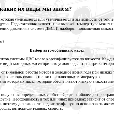
 какие их виды мы знаем?
, которая уменьшается или увеличивается в зависимости от темп
адусов. Недостаточная вязкость при высокой температуре может
ьшению давления в системе ДВС. И наоборот, повышенная вязкос
Выбор автомобильных масел
ентов системы ДВС масло классифицируется по вязкости. Кажды
 виды моторных масел принято условно делить на три категори
 оптимальной работы мотора в холодное время года при низких 
аны к использованию только при плюсовых температурах;
ид моторных масел, которые обеспечивают низкую вязкость зи
ля получения определенных свойств. Среди наиболее распрост
угие. Необходимость в тех или иных присадках зависит от опре
й, поэтому для такого типа двигателфя нужно использовать ав
хороших антиокислительных свойств.