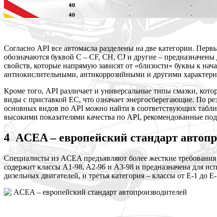
Согласно API все автомасла разделены на две категории. Перв
обозначаются буквой C – CF, CH, CJ и другие – предназначены
свойств, которые напрямую зависят от «близости» буквы к на
антиокислительными, антикоррозийными и другими характери
Кроме того, API различает и универсальные типы смазки, кот
виды с приставкой EC, что означает энергосберегающие. По ре
основных видов по API можно найти в соответствующих таблица
высокими показателями качества по API, рекомендованные под 
4 ACEA – европейский стандарт автоп
Специалисты из ACEA предъявляют более жесткие требования к 
содержит классы A1-98, A2-96 и A3-98 и предназначена для исп
дизельных двигателей, и третья категория – классы от E-1 до