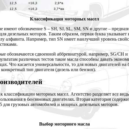
Классификация моторных масел
ые имеют обозначение S – SH, SJ, SL, SM, SN и другие – предна
 для дизельных моторов. Таким образом, первая буква указывает
чалу алфавита. Например, тип SN имеет наилучший уровень свой
стиками.
орые обозначаются сдвоенной аббревиатурой, например, SG/CH 
зультатам различных тестов такие масла способны давать эконо
х. Что касается универсальности, то для новых двигателей на 
конкретный тип двигателя (дизель или бензин).
роизводителей
классификации моторных масел. Агентство разделяет все виды н
ользования в бензиновых двигателях. Вторая категория содержит
 E-5 для грузовых автомобилей и мощных дизельных моторов.
Выбор моторного масла