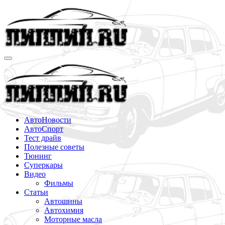
Перейти
к
содержимому
АвтоНовости
АвтоСпорт
Тест драйв
Полезные советы
Тюнинг
Суперкары
Видео
Фильмы
Статьи
Автошины
Автохимия
Моторные масла