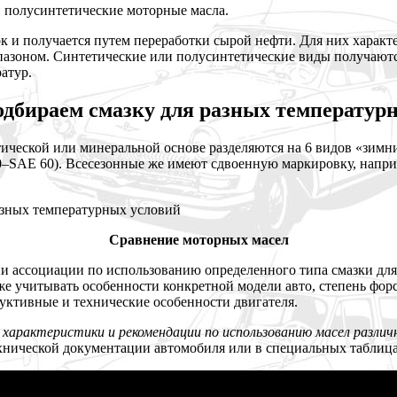
и полусинтетические моторные масла.
 и получается путем переработки сырой нефти. Для них характ
пазоном. Синтетические или полусинтетические виды получаютс
атур.
одбираем смазку для разных температур
ической или минеральной основе разделяются на 6 видов «зимн
SAE 60). Всесезонные же имеют сдвоенную маркировку, наприм
Сравнение моторных масел
и ассоциации по использованию определенного типа смазки для
же учитывать особенности конкретной модели авто, степень фор
руктивные и технические особенности двигателя.
характеристики и рекомендации по использованию масел различ
хнической документации автомобиля или в специальных таблица