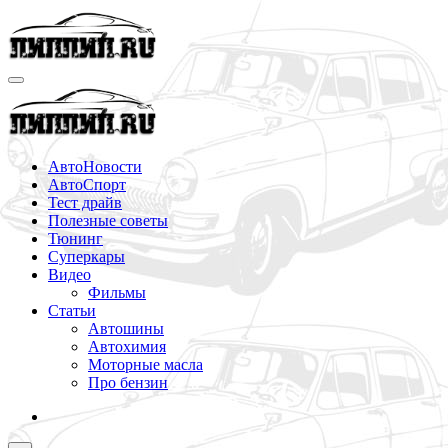
Перейти
к
содержимому
АвтоНовости
АвтоСпорт
Тест драйв
Полезные советы
Тюнинг
Суперкары
Видео
Фильмы
Статьи
Автошины
Автохимия
Моторные масла
Про бензин