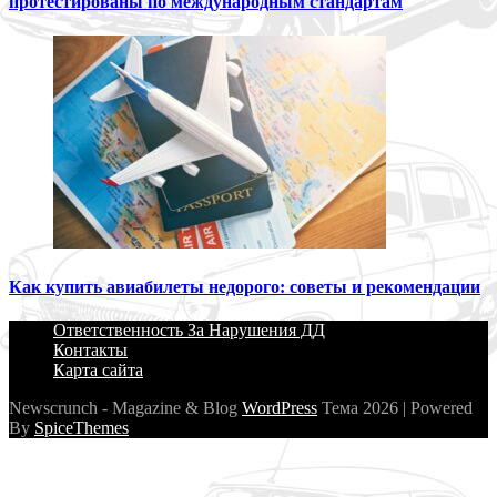
протестированы по международным стандартам
Как купить авиабилеты недорого: советы и рекомендации
Ответственность За Нарушения ДД
Контакты
Карта сайта
Newscrunch - Magazine & Blog
WordPress
Тема 2026 | Powered
By
SpiceThemes