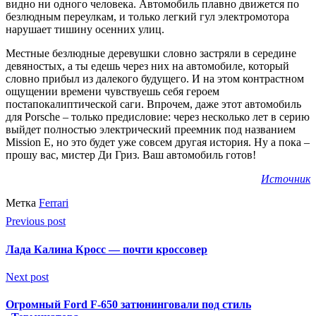
видно ни одного человека. Автомобиль плавно движется по
безлюдным переулкам, и только легкий гул электромотора
нарушает тишину осенних улиц.
Местные безлюдные деревушки словно застряли в середине
девяностых, а ты едешь через них на автомобиле, который
словно прибыл из далекого будущего. И на этом контрастном
ощущении времени чувствуешь себя героем
постапокалиптической саги. Впрочем, даже этот автомобиль
для Porsche – только предисловие: через несколько лет в серию
выйдет полностью электрический преемник под названием
Mission E, но это будет уже совсем другая история. Ну а пока –
прошу вас, мистер Ди Гриз. Ваш автомобиль готов!
Источник
Метка
Ferrari
Previous post
Лада Калина Кросс — почти кроссовер
Next post
Огромный Ford F-650 затюнинговали под стиль