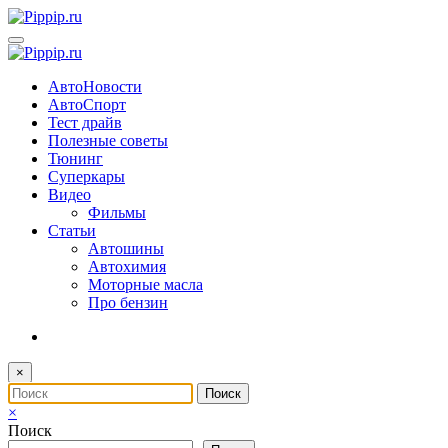
Перейти
к
содержимому
АвтоНовости
АвтоСпорт
Тест драйв
Полезные советы
Тюнинг
Суперкары
Видео
Фильмы
Статьи
Автошины
Автохимия
Моторные масла
Про бензин
×
×
Поиск