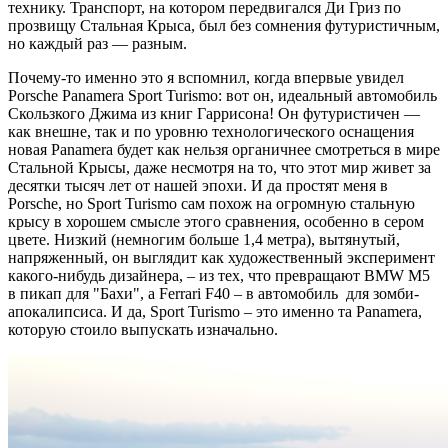
технику. Транспорт, на котором передвигался Ди Гриз по
прозвищу Стальная Крыса, был без сомнения футуристичным,
но каждый раз — разным.
Почему-то именно это я вспомнил, когда впервые увидел
Porsche Panamera Sport Turismo: вот он, идеальный автомобиль
Скользкого Джима из книг Гаррисона! Он футуристичен —
как внешне, так и по уровню технологического оснащения
новая Panamera будет как нельзя органичнее смотреться в мире
Стальной Крысы, даже несмотря на то, что этот мир живет за
десятки тысяч лет от нашей эпохи. И да простят меня в
Porsche, но Sport Turismo сам похож на огромную стальную
крысу в хорошем смысле этого сравнения, особенно в сером
цвете. Низкий (немногим больше 1,4 метра), вытянутый,
напряженный, он выглядит как художественный эксперимент
какого-нибудь дизайнера, – из тех, что превращают BMW M5
в пикап для "Бахи", а Ferrari F40 – в автомобиль для зомби-
апокалипсиса. И да, Sport Turismo – это именно та Panamera,
которую стоило выпускать изначально.