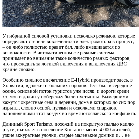
У гибридной силовой установки несколько режимов, которые
определяют степень вовлеченности электромотора в процесс,
– он либо полностью правит бал, либо вмешивается по
возможности. В автоматическом же режиме система
принимает во внимание такое количество разных факторов,
что проследить за логикой включения и выключения ДВС
крайне сложно.
Особенно сильное впечатление E-Hybrid производит здесь, в
Хорватии, вдалеке от больших городов. Тест был в середине
осени, основной поток туристов уже иссяк, и дороги среди
холмов и долин у побережья были пустынны. Вымершими
кажутся окрестные села и деревни, дома в которых до сих пор
изрыты, словно оспой, пулями и осколками снарядов,
наполнявшими этот воздух во время югославского конфликта.
Длинный Sport Turismo, похожий на покрытую пылью каплю
ртути, въезжает в поселение Костанье: менее 4 000 жителей,
узкие аккуратные улочки, старые маленькие домики и… не