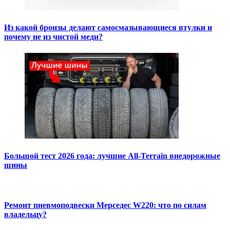
Из какой бронзы делают самосмазывающиеся втулки и
почему не из чистой меди?
Большой тест 2026 года: лучшие All-Terrain внедорожные
шины
Ремонт пневмоподвески Мерседес W220: что по силам
владельцу?