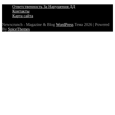
Ответственность За Нарушения ДД
Контакты
Карта сайта
Newscrunch - Magazine & Blog
WordPress
Тема 2026 | Powered
By
SpiceThemes