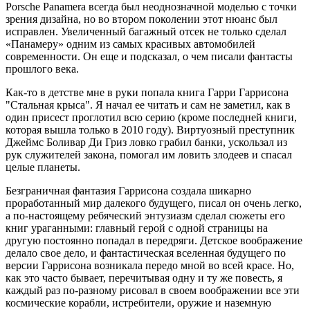
Porsche Panamera всегда был неоднозначной моделью с точки
зрения дизайна, но во втором поколении этот нюанс был
исправлен. Увеличенный багажный отсек не только сделал
«Панамеру» одним из самых красивых автомобилей
современности. Он еще и подсказал, о чем писали фантасты
прошлого
века.
Как-то в детстве мне в руки попала книга Гарри Гаррисона
"Стальная крыса". Я начал ее читать и сам не заметил, как в
один присест проглотил всю серию (кроме последней книги,
которая вышла только в 2010 году). Виртуозный преступник
Джеймс Боливар Ди Гриз ловко грабил банки, ускользал из
рук служителей закона, помогал им ловить злодеев и спасал
целые планеты.
Безграничная фантазия Гаррисона создала шикарно
проработанный мир далекого будущего, писал он очень легко,
а по-настоящему ребяческий энтузиазм сделал сюжеты его
книг ураганными: главный герой с одной страницы на
другую постоянно попадал в передряги. Детское воображение
делало свое дело, и фантастическая вселенная будущего по
версии Гаррисона возникала передо мной во всей красе. Но,
как это часто бывает, перечитывая одну и ту же повесть, я
каждый раз по-разному рисовал в своем воображении все эти
космические корабли, истребители, оружие и наземную