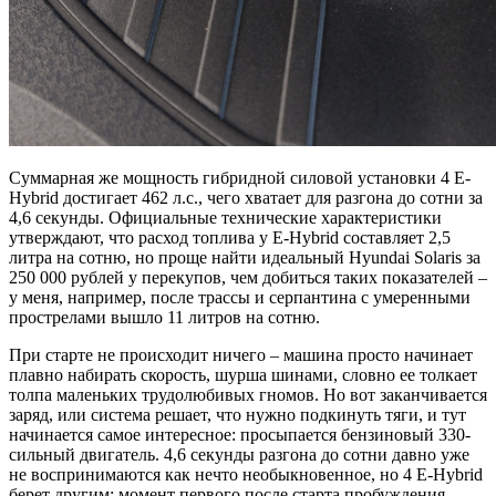
Суммарная же мощность гибридной силовой установки 4 E-
Hybrid достигает 462 л.с., чего хватает для разгона до сотни за
4,6 секунды. Официальные технические характеристики
утверждают, что расход топлива у E-Hybrid составляет 2,5
литра на сотню, но проще найти идеальный Hyundai Solaris за
250 000 рублей у перекупов, чем добиться таких показателей –
у меня, например, после трассы и серпантина с умеренными
прострелами вышло 11 литров на сотню.
При старте не происходит ничего – машина просто начинает
плавно набирать скорость, шурша шинами, словно ее толкает
толпа маленьких трудолюбивых гномов. Но вот заканчивается
заряд, или система решает, что нужно подкинуть тяги, и тут
начинается самое интересное: просыпается бензиновый 330-
сильный двигатель. 4,6 секунды разгона до сотни давно уже
не воспринимаются как нечто необыкновенное, но 4 E-Hybrid
берет другим: момент первого после старта пробуждения