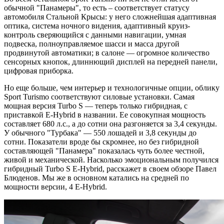
обычной "Панамеры", то есть – соответствует статусу
автомобиля Стальной Крысы: у него сложнейшая адаптивная
оптика, система ночного видения, адаптивный круиз-
контроль сверяющийся с данными навигации, умная
подвеска, полноуправляемое шасси и масса другой
продвинутой автоматики; в салоне — огромное количество
сенсорных кнопок, длиннющий дисплей на передней панели,
цифровая приборка.
Но еще больше, чем интерьер и технологичные опции, облику
Sport Turismo соответствуют силовые установки. Самая
мощная версия Turbo S — теперь только гибридная, с
приставкой E-Hybrid в названии. Ее совокупная мощность
составляет 680 л.с., а до сотни она разгоняется за 3,4 секунды.
У обычного "Турбака" — 550 лошадей и 3,8 секунды до
сотни. Показатели вроде бы скромнее, но без гибридной
составляющей "Панамера" показалась чуть более честной,
живой и механической. Насколько эмоциональным получился
гибридный Turbo S E-Hybrid, расскажет в своем обзоре Павел
Блюденов. Мы же в основном катались на средней по
мощности версии, 4 E-Hybrid.