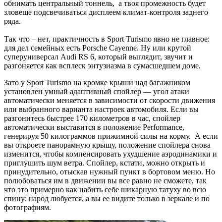
обнимать центральный тоннель, а твоя промежность будет
зловеще подсвечиваться дисплеем климат-контроля заднего
ряда.
Так что – нет, практичность в Sport Turismo явно не главное:
для дел семейных есть Porsche Cayenne. Ну или крутой
суперуниверсал Audi RS 6, который выглядит, звучит и
разгоняется как всплеск энтузиазма в сумасшедшем доме.
Зато у Sport Turismo на кромке крыши над багажником
установлен умный адаптивный спойлер — угол атаки
автоматически меняется в зависимости от скорости движения
или выбранного варианта настроек автомобиля. Если вы
разгонитесь быстрее 170 километров в час, спойлер
автоматически выставится в положение Performance,
генерируя 50 килограммов прижимной силы на корму. А если
вы откроете панорамную крышу, положение спойлера снова
изменится, чтобы компенсировать ухудшение аэродинамики и
приглушить шум ветра. Спойлер, кстати, можно открыть и
принудительно, отыскав нужный пункт в бортовом меню. Но
полюбоваться им в движении вы все равно не сможете, так
что это примерно как набить себе шикарную татуху во всю
спину: народ любуется, а вы ее видите только в зеркале и по
фотографиям.