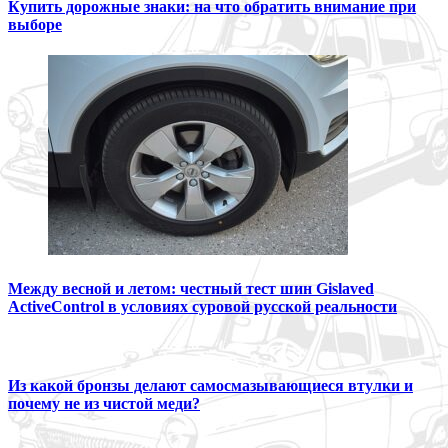
Купить дорожные знаки: на что обратить внимание при
выборе
Между весной и летом: честный тест шин Gislaved
ActiveControl в условиях суровой русской реальности
Из какой бронзы делают самосмазывающиеся втулки и
почему не из чистой меди?