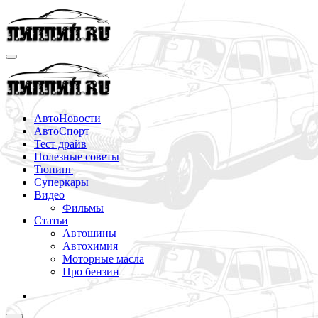
Перейти
к
содержимому
АвтоНовости
АвтоСпорт
Тест драйв
Полезные советы
Тюнинг
Суперкары
Видео
Фильмы
Статьи
Автошины
Автохимия
Моторные масла
Про бензин