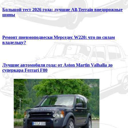
Большой тест 2026 года: лучшие All-Terrain внедорожные
шины
Ремонт пневмоподвески Мерседес W220: что по силам
владельцу?
Лучшие автомобили года: от Aston Martin Valhalla до
суперкара Ferrari F80