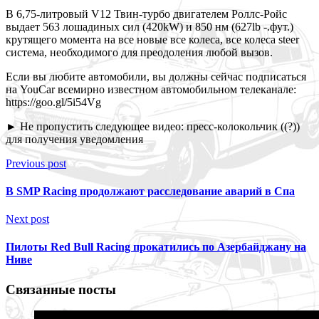
В 6,75-литровый V12 Твин-турбо двигателем Роллс-Ройс
выдает 563 лошадиных сил (420kW) и 850 нм (627lb -.фут.)
крутящего момента на все новые все колеса, все колеса steer
система,
необходимого для преодоления любой вызов.
Если вы любите автомобили, вы должны сейчас подписаться
на YouCar всемирно известном автомобильном телеканале:
https://goo.gl/5i54Vg
► Не пропустить следующее видео: пресс-колокольчик ((?))
для получения уведомления
Previous post
В SMP Racing продолжают расследование аварий в Спа
Next post
Пилоты Red Bull Racing прокатились по Азербайджану на
Ниве
Связанные посты