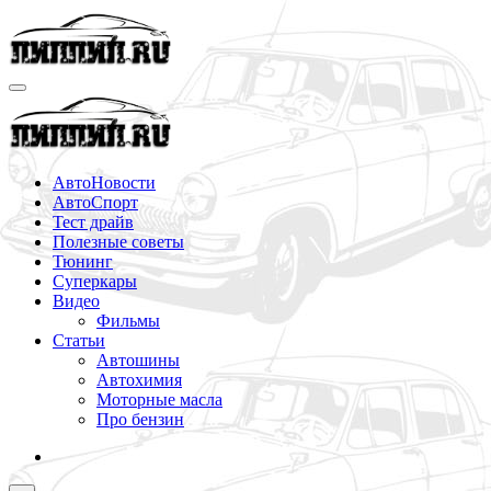
Перейти
к
содержимому
АвтоНовости
АвтоСпорт
Тест драйв
Полезные советы
Тюнинг
Суперкары
Видео
Фильмы
Статьи
Автошины
Автохимия
Моторные масла
Про бензин