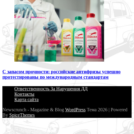
С запасом прочности: российские антифризы успешно
протестированы по международным стандартам
Ответственность За Нарушения ДД
Контакты
Карта сайта
Newscrunch - Magazine & Blog
WordPress
Тема 2026 | Powered
By
SpiceThemes