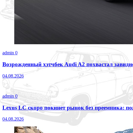
admin
0
Возрожденный хэтчбек Audi A2 похвастал завид
04.08.2026
admin
0
Lexus LC скоро покинет рынок без преемника: п
04.08.2026