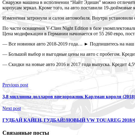
Снаружи машина в исполнении “Найт Эдишн” можно отличить 
корпусам зеркал. Кроме того, на авто поставили 19-дюймовые 
Изменения затронули и салон автомобиля. Внутри установили 
По части оснащения V-Class Night Edition в базе укомплектова
Цена модификации в Германии начинается от 55 260 евро, пост
— Все новинки авто 2018-2019 года… ► Подпишитесь на наш 
— Большой выбор и выгодные цены на авто с пробегом. Кредит
— Скидки на новые авто 2016 и 2017 года выпуска. Кредит 4,5
Previous post
3,8 миллиона долларов внедорожник Карлман короля (2018
Next post
ГУДБАЙ КАЙЕН, ГУДБАЙ!/НОВЫЙ VW TOUAREG 2018
Связанные посты