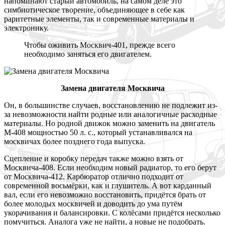
напоминают старый автомобиль, на самом деле это
симбиотическое творение, объединяющее в себе как
раритетные элементы, так и современные материалы и
электронику.
Чтобы оживить Москвич-401, прежде всего
необходимо заняться его двигателем.
Замена двигателя Москвича
Он, в большинстве случаев, восстановлению не подлежит из-
за невозможности найти родные или аналогичные расходные
материалы. Но родной движок можно заменить на двигатель
М-408 мощностью 50 л. с., который устанавливался на
москвичах более позднего года выпуска.
Сцепление и коробку передач также можно взять от
Москвича-408. Если необходим новый радиатор, то его берут
от Москвича-412. Карбюратор отлично подходит от
современной восьмёрки, как и глушитель. А вот карданный
вал, если его невозможно восстановить, придётся брать от
более молодых москвичей и доводить до ума путём
укорачивания и балансировки. С колёсами придётся несколько
помучиться. Аналога уже не найти, а новые не подобрать.