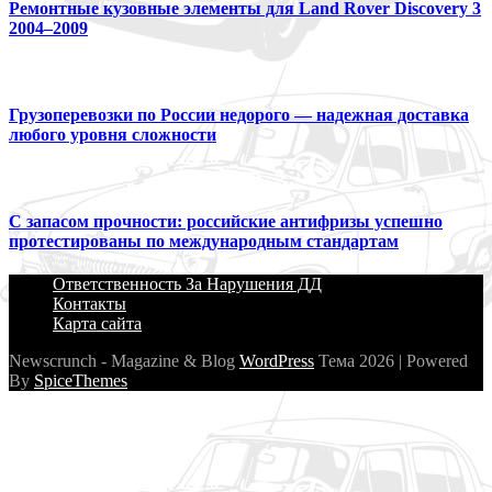
Ремонтные кузовные элементы для Land Rover Discovery 3
2004–2009
Грузоперевозки по России недорого — надежная доставка
любого уровня сложности
С запасом прочности: российские антифризы успешно
протестированы по международным стандартам
Ответственность За Нарушения ДД
Контакты
Карта сайта
Newscrunch - Magazine & Blog
WordPress
Тема 2026 | Powered
By
SpiceThemes