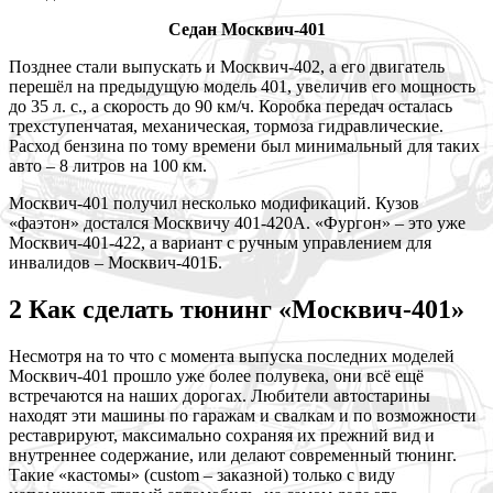
Cедан Москвич-401
Позднее стали выпускать и Москвич-402, а его двигатель
перешёл на предыдущую модель 401, увеличив его мощность
до 35 л. с., а скорость до 90 км/ч. Коробка передач осталась
трехступенчатая, механическая, тормоза гидравлические.
Расход бензина по тому времени был минимальный для таких
авто – 8 литров на 100 км.
Москвич-401 получил несколько модификаций. Кузов
«фаэтон» достался Москвичу 401-420А. «Фургон» – это уже
Москвич-401-422, а вариант с ручным управлением для
инвалидов – Москвич-401Б.
2 Как сделать тюнинг «Москвич-401»
Несмотря на то что с момента выпуска последних моделей
Москвич-401 прошло уже более полувека, они всё ещё
встречаются на наших дорогах. Любители автостарины
находят эти машины по гаражам и свалкам и по возможности
реставрируют, максимально сохраняя их прежний вид и
внутреннее содержание, или делают современный тюнинг.
Такие «кастомы» (custom – заказной) только с виду