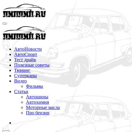
Перейти
к
содержимому
АвтоНовости
АвтоСпорт
Тест драйв
Полезные советы
Тюнинг
Суперкары
Видео
Фильмы
Статьи
Автошины
Автохимия
Моторные масла
Про бензин