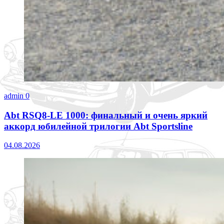
admin
0
Abt RSQ8-LE 1000: финальный и очень яркий
аккорд юбилейной трилогии Abt Sportsline
04.08.2026