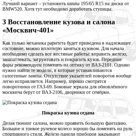
Лучший вариант – установить шины 195/65 R15 на диски от
BMW520. Хотя тут необходимо доработать ступицы.
3 Восстановление кузова и салона
«Москвич-401»
Как только механика раритета будет приведена в надлежащее
состояние, можно вплотную заняться кузовом. Для начала
необходимо сделать все жестяные работы: вправить железо,
зашпатлевать, загрунтовать и покрасить кузов. Передние
фары рекомендуем поменять на оптику от ВАЗ-2101. Однако
нужно найти те модели, в которые устанавливаются
галогенные лампы. Отсутствие указателей поворотов вообще
легко исправляется. Например, хорошо смотрятся
поворотники от ГАЗ-69. Боковые зеркала для обновлённого
москвича берут от ВАЗ-2106, дворники от семёрки.
Покраска кузова седана
Делая тюнинг салона, можно проявить большую фантазию.
Большое и тонкое рулевое колесо хорошо бы поменять на руль
спортивного стиля. Железо панели приборов закрывают