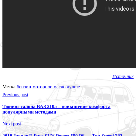
Источник
Метка
бензин
моторное масло лучше
Previous post
Тюнинг салона ВАЗ 2105 – повышение комфорта
популярными методами
Next post
2018 Jaguar F-Pace SUV Power 550 PS — Top Speed 283