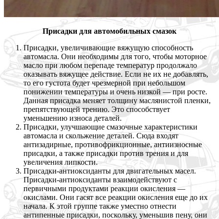
Присадки для автомобильных смазок
Присадки, увеличивающие вяжущую способность
автомасла. Они необходимы для того, чтобы моторное
масло при любом перепаде температур продолжало
оказывать вяжущее действие. Если не их не добавлять,
то его густота будет чрезмерной при небольшом
понижении температуры и очень низкой — при росте.
Данная присадка меняет толщину маслянистой пленки,
препятствующей трению. Это способствует
уменьшению износа деталей.
Присадки, улучшающие смазочные характеристики
автомасла и скольжение деталей. Сюда входят
антизадирные, противофрикционные, антиизносные
присадки, а также присадки против трения и для
увеличения липкости.
Присадки-антиоксиданты для двигательных масел.
Присадки-антиоксиданты взаимодействуют с
первичными продуктами реакции окисления —
окислами. Они гасят все реакции окисления еще до их
начала. К этой группе также уместно отнести
антипенные присадки, поскольку, уменьшив пену, они