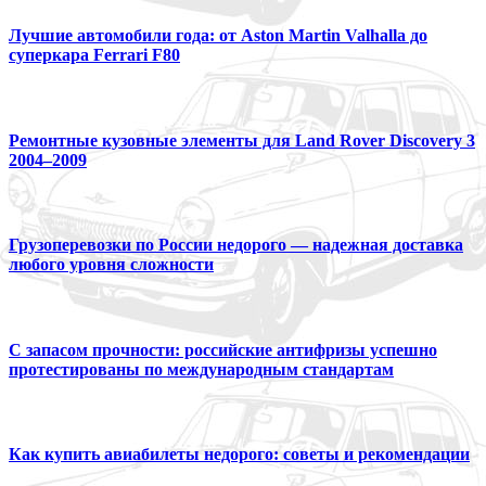
Лучшие автомобили года: от Aston Martin Valhalla до
суперкара Ferrari F80
Ремонтные кузовные элементы для Land Rover Discovery 3
2004–2009
Грузоперевозки по России недорого — надежная доставка
любого уровня сложности
С запасом прочности: российские антифризы успешно
протестированы по международным стандартам
Как купить авиабилеты недорого: советы и рекомендации