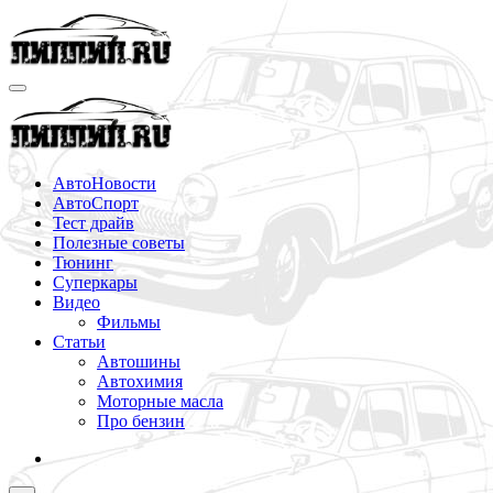
Перейти
к
содержимому
АвтоНовости
АвтоСпорт
Тест драйв
Полезные советы
Тюнинг
Суперкары
Видео
Фильмы
Статьи
Автошины
Автохимия
Моторные масла
Про бензин