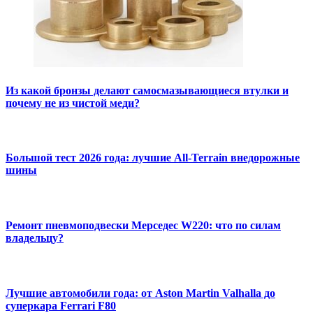
Из какой бронзы делают самосмазывающиеся втулки и
почему не из чистой меди?
Большой тест 2026 года: лучшие All-Terrain внедорожные
шины
Ремонт пневмоподвески Мерседес W220: что по силам
владельцу?
Лучшие автомобили года: от Aston Martin Valhalla до
суперкара Ferrari F80