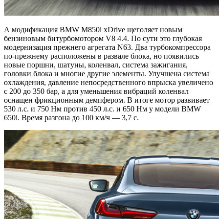
А модификация BMW M850i xDrive щеголяет новым
бензиновым битурбомотором V8 4.4. По сути это глубокая
модернизация прежнего агрегата N63. Два турбокомпрессора
по-прежнему расположены в развале блока, но появились
новые поршни, шатуны, коленвал, система зажигания,
головки блока и многие другие элементы. Улучшена система
охлаждения, давление непосредственного впрыска увеличено
с 200 до 350 бар, а для уменьшения вибраций коленвал
оснащен фрикционным демпфером. В итоге мотор развивает
530 л.с. и 750 Нм против 450 л.с. и 650 Нм у модели BMW
650i. Время разгона до 100 км/ч — 3,7 с.