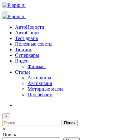
Перейти
к
содержимому
АвтоНовости
АвтоСпорт
Тест драйв
Полезные советы
Тюнинг
Суперкары
Видео
Фильмы
Статьи
Автошины
Автохимия
Моторные масла
Про бензин
×
×
Поиск