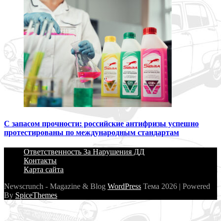
С запасом прочности: российские антифризы успешно
протестированы по международным стандартам
Ответственность За Нарушения ДД
Контакты
Карта сайта
Newscrunch - Magazine & Blog
WordPress
Тема 2026 | Powered
By
SpiceThemes