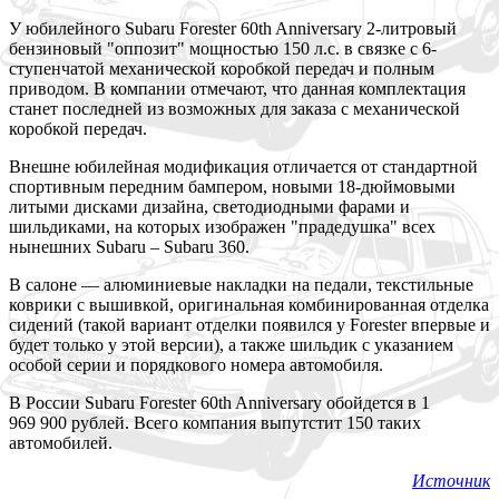
У юбилейного Subaru Forester 60th Anniversary 2-литровый
бензиновый "оппозит" мощностью 150 л.с. в
связке с 6-
ступенчатой механической коробкой передач и полным
приводом. В компании отмечают, что данная комплектация
станет последней из возможных для заказа с механической
коробкой передач.
Внешне юбилейная модификация отличается от стандартной
спортивным передним бампером, новыми 18-дюймовыми
литыми дисками дизайна, светодиодными фарами и
шильдиками, на которых изображен "прадедушка" всех
нынешних Subaru – Subaru 360.
В салоне — алюминиевые накладки на педали, текстильные
коврики с вышивкой, оригинальная комбинированная отделка
сидений (такой вариант отделки появился у Forester впервые и
будет только у этой версии), а также шильдик с указанием
особой серии и порядкового номера автомобиля.
В России Subaru Forester 60th Anniversary обойдется в 1
969 900 рублей. Всего компания выпутстит 150 таких
автомобилей.
Источник