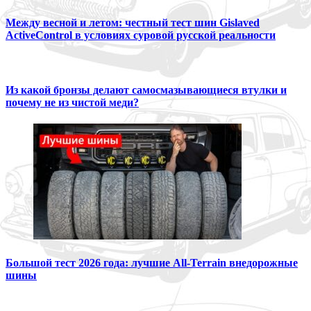
Между весной и летом: честный тест шин Gislaved
ActiveControl в условиях суровой русской реальности
Из какой бронзы делают самосмазывающиеся втулки и
почему не из чистой меди?
Большой тест 2026 года: лучшие All-Terrain внедорожные
шины