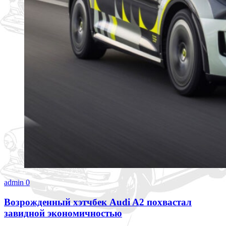
admin
0
Возрожденный хэтчбек Audi A2 похвастал
завидной экономичностью