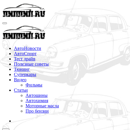
Перейти
к
содержимому
АвтоНовости
АвтоСпорт
Тест драйв
Полезные советы
Тюнинг
Суперкары
Видео
Фильмы
Статьи
Автошины
Автохимия
Моторные масла
Про бензин