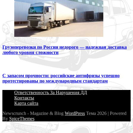
Грузоперевозки по России недорого — надежная доставка
любого уровня сложности
С запасом прочности: российские антифризы успешно
протестированы по международным стандартам
Ответственность За Нарушения ДД
Контакты
Карта сайта
Newscrunch - Magazine & Blog
WordPress
Тема 2026 | Powered
By
SpiceThemes