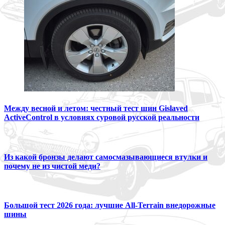
Между весной и летом: честный тест шин Gislaved
ActiveControl в условиях суровой русской реальности
Из какой бронзы делают самосмазывающиеся втулки и
почему не из чистой меди?
Большой тест 2026 года: лучшие All-Terrain внедорожные
шины