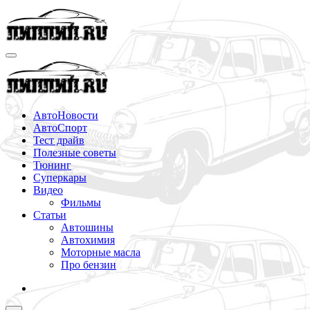
Перейти
к
содержимому
АвтоНовости
АвтоСпорт
Тест драйв
Полезные советы
Тюнинг
Суперкары
Видео
Фильмы
Статьи
Автошины
Автохимия
Моторные масла
Про бензин