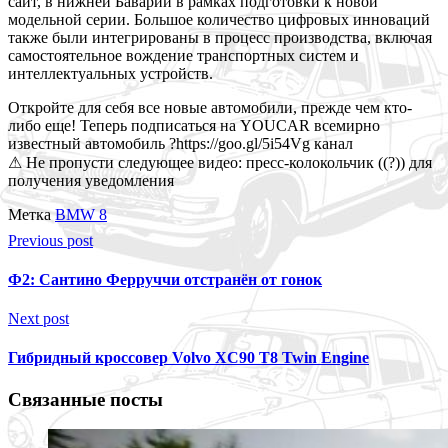
сайт, в нижней
Баварии в рамках подготовки к новой
модельной серии. Большое количество цифровых инноваций
также были интегрированы в процесс производства, включая
самостоятельное вождение транспортных систем и
интеллектуальных устройств.
Откройте для себя все новые автомобили, прежде чем кто-
либо еще! Теперь подписаться на YOUCAR всемирно
известный автомобиль ?https://goo.gl/5i54Vg канал
⚠ Не пропусти следующее видео: пресс-колокольчик ((?)) для
получения уведомления
Метка
BMW 8
Previous post
Ф2: Сантино Ферруччи отстранён от гонок
Next post
Гибридный кроссовер Volvo XC90 T8 Twin Engine
Связанные посты