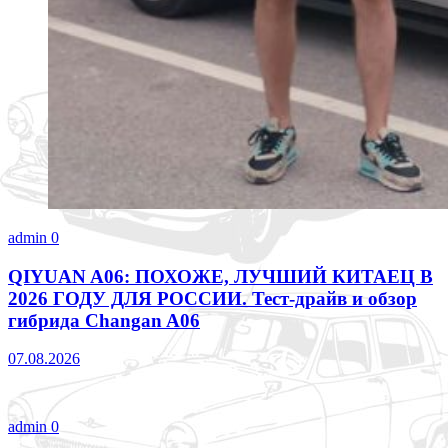
admin
0
QIYUAN A06: ПОХОЖЕ, ЛУЧШИЙ КИТАЕЦ В
2026 ГОДУ ДЛЯ РОССИИ. Тест-драйв и обзор
гибрида Changan A06
07.08.2026
admin
0