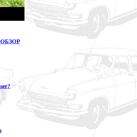
 ОБЗОР
ser?
в