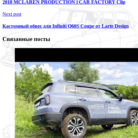
2018 MCLAREN PRODUCTION l CAR FACTORY Clip
Next post
Кастомный обвес для Infiniti Q60S Coupe от Larte Design
Связанные посты