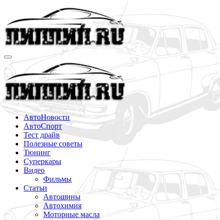
Перейти
к
содержимому
АвтоНовости
АвтоСпорт
Тест драйв
Полезные советы
Тюнинг
Суперкары
Видео
Фильмы
Статьи
Автошины
Автохимия
Моторные масла