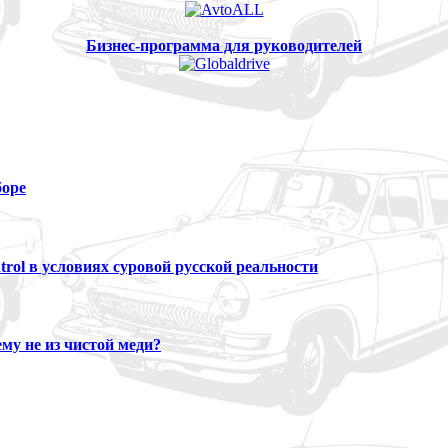
Бизнес-программа для руководителей
боре
trol в условиях суровой русской реальности
му не из чистой меди?