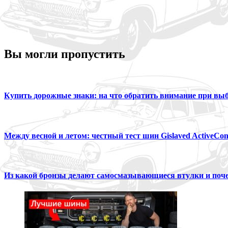
Вы могли пропустить
Купить дорожные знаки: на что обратить внимание при вы
Между весной и летом: честный тест шин Gislaved ActiveCon
Из какой бронзы делают самосмазывающиеся втулки и поче