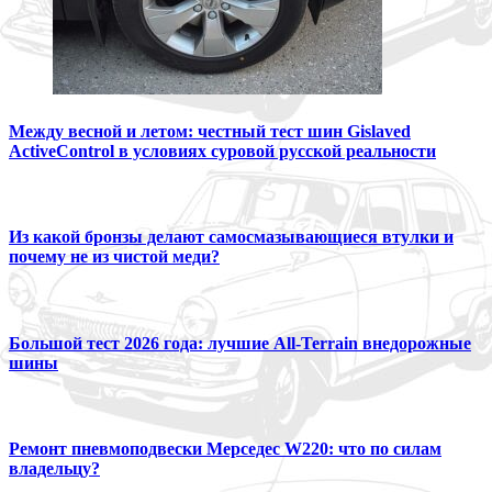
Между весной и летом: честный тест шин Gislaved
ActiveControl в условиях суровой русской реальности
Из какой бронзы делают самосмазывающиеся втулки и
почему не из чистой меди?
Большой тест 2026 года: лучшие All-Terrain внедорожные
шины
Ремонт пневмоподвески Мерседес W220: что по силам
владельцу?