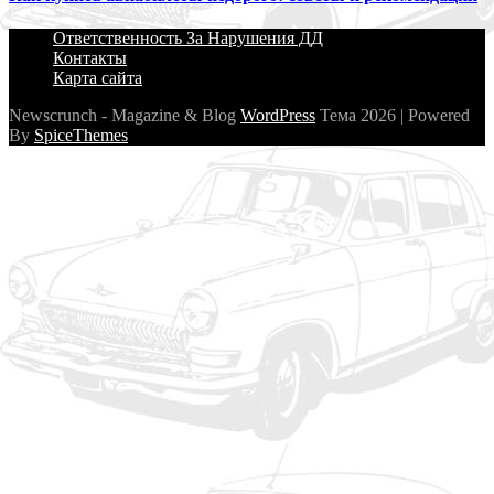
Ответственность За Нарушения ДД
Контакты
Карта сайта
Newscrunch - Magazine & Blog
WordPress
Тема 2026 | Powered
By
SpiceThemes