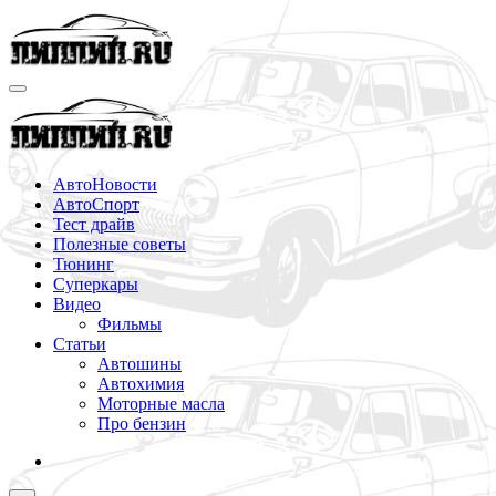
Перейти
к
содержимому
АвтоНовости
АвтоСпорт
Тест драйв
Полезные советы
Тюнинг
Суперкары
Видео
Фильмы
Статьи
Автошины
Автохимия
Моторные масла
Про бензин