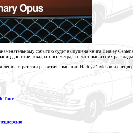
 знаменательному событию будет выпущена книга Bentley Centen
раниц достигает квадратного метра, а некоторые из них расклады
коления, стратегии развития компании Harley-Davidson и спецве
h Tour.
спецверсию