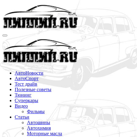
Перейти
к
содержимому
АвтоНовости
АвтоСпорт
Тест драйв
Полезные советы
Тюнинг
Суперкары
Видео
Фильмы
Статьи
Автошины
Автохимия
Моторные масла