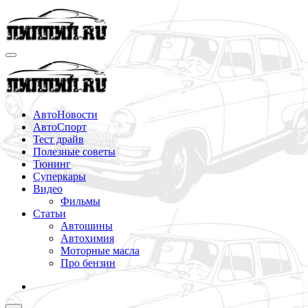
Перейти
к
содержимому
АвтоНовости
АвтоСпорт
Тест драйв
Полезные советы
Тюнинг
Суперкары
Видео
Фильмы
Статьи
Автошины
Автохимия
Моторные масла
Про бензин