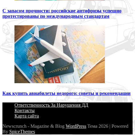
С запасом прочности: российские антифризы успешно
протестированы по международным стандартам
Как купить авиабилеты недорого: советы и рекомендации
Ответственность За Нарушения ДД
Контакты
Карта сайта
Newscrunch - Magazine & Blog
WordPress
Тема 2026 | Powered
By
SpiceThemes