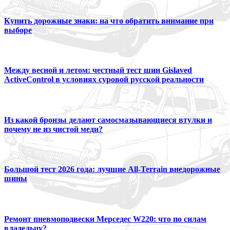
Купить дорожные знаки: на что обратить внимание при
выборе
Между весной и летом: честный тест шин Gislaved
ActiveControl в условиях суровой русской реальности
Из какой бронзы делают самосмазывающиеся втулки и
почему не из чистой меди?
Большой тест 2026 года: лучшие All-Terrain внедорожные
шины
Ремонт пневмоподвески Мерседес W220: что по силам
владельцу?