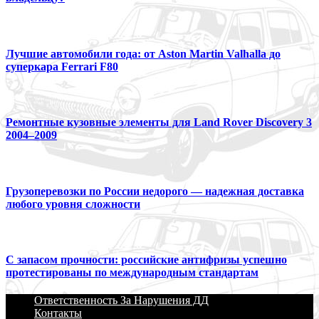
Лучшие автомобили года: от Aston Martin Valhalla до
суперкара Ferrari F80
Ремонтные кузовные элементы для Land Rover Discovery 3
2004–2009
Грузоперевозки по России недорого — надежная доставка
любого уровня сложности
С запасом прочности: российские антифризы успешно
протестированы по международным стандартам
Ответственность За Нарушения ДД
Контакты