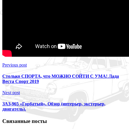
Previous post
Столько СПОРТА, что МОЖНО СОЙТИ С УМА! Лада
Веста Спорт 2019
Next post
ЗАЗ-965 «Горбатый». Обзор (интерьер, экстерьер,
двигатель).
Связанные посты