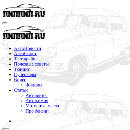
Перейти
к
содержимому
АвтоНовости
АвтоСпорт
Тест драйв
Полезные советы
Тюнинг
Суперкары
Видео
Фильмы
Статьи
Автошины
Автохимия
Моторные масла
Про бензин